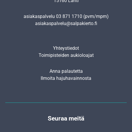
15160 Lahti
asiakaspalvelu
03 871 1710
(pvm/mpm)
asiakaspalvelu@salpakierto.fi
Yhteystiedot
Toimipisteiden aukioloajat
Anna palautetta
Ilmoita hajuhavainnosta
Seuraa meitä