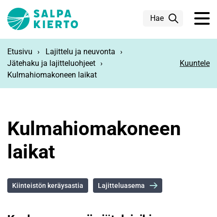
Siirry pääsisältöön
Hae
Etusivu
Lajittelu ja neuvonta
Jätehaku ja lajitteluohjeet
Kuuntele
Kulmahiomakoneen laikat
Kulmahiomakoneen
laikat
Kiinteistön keräysastia
Lajitteluasema