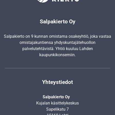
Salpakierto Oy
Salpakierto on 9 kunnan omistama osakeyhtiö, joka vastaa
omistajakuntiensa yhdyskunta­jätehuollon
palvelutehtävistä. Yhtiö kuuluu Lahden
kaupunkikonserniin.
Yhteystiedot
Salpakierto Oy
Kujalan käsittelykeskus
Sapelikatu 7