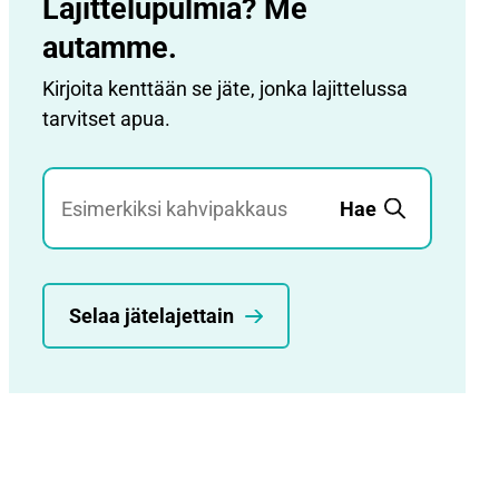
Lajittelupulmia? Me
autamme.
Kirjoita kenttään se jäte, jonka lajittelussa
tarvitset apua.
Jätehaku
Hae
Selaa jätelajettain