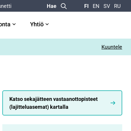
netti
Hae
FI
EN
SV
RU
vonta
Yhtiö
Kuuntele
Katso sekajätteen vastaanottopisteet
(lajitteluasemat) kartalla