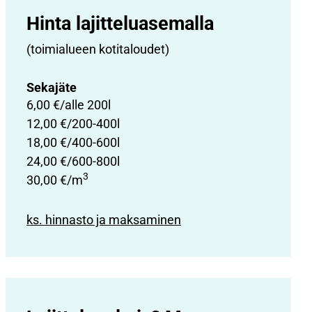
Hinta lajittelu­asemalla
(toimialueen kotitaloudet)
Sekajäte
6,00 €/alle 200l
12,00 €/200-400l
18,00 €/400-600l
24,00 €/600-800l
3
30,00 €/m
ks. hinnasto ja maksaminen