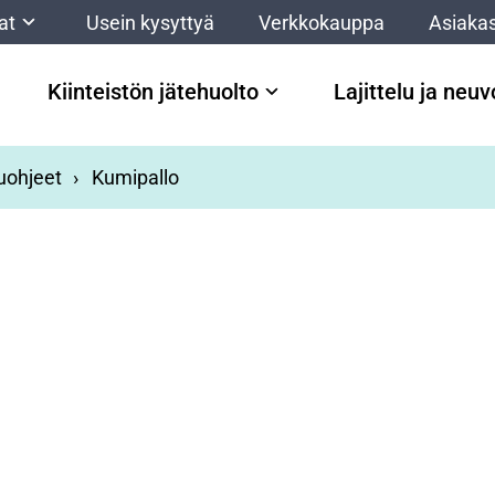
at
Usein kysyttyä
Verkkokauppa
Asiakas
Kiinteistön jätehuolto
Lajittelu ja neu
luohjeet
Kumipallo