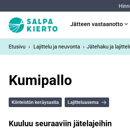
Siirry pääsisältöön
Hinn
Jätteen vastaanotto
Etusivu
Lajittelu ja neuvonta
Jätehaku ja lajitte
Kumipallo
Kiinteistön keräysastia
Lajitteluasema
Kuuluu seuraaviin jätelajeihin