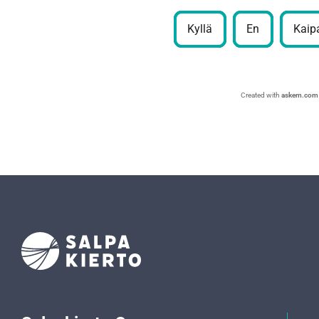
Kyllä
En
Kaipa
Created with
askem.com