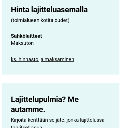
Hinta lajittelu­asemalla
(toimialueen kotitaloudet)
Sähkölaitteet
Maksuton
ks. hinnasto ja maksaminen
Lajittelupulmia? Me
autamme.
Kirjoita kenttään se jäte, jonka lajittelussa
tarvitset apua.