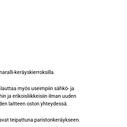
aralli-keräyskierroksilla.
palauttaa myös useimpiin sähkö- ja
in ja erikoisliikkeisiin ilman uuden
den laitteen oston yhteydessä.
e navat teipattuna paristonkeräykseen.