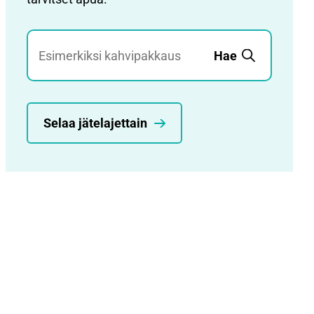
Jätehaku
Hae
Selaa jätelajettain