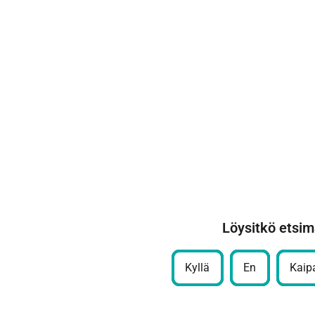
Löysitkö etsim
Kyllä
En
Kaipa