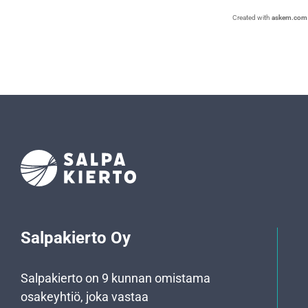
Created with
askem.com
Salpakierto Oy
Salpakierto on 9 kunnan omistama
osakeyhtiö, joka vastaa