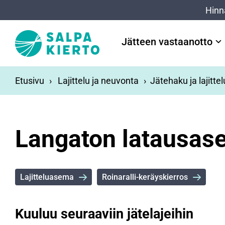
Siirry pääsisältöön
Hinn
Jätteen vastaanotto
Etusivu
Lajittelu ja neuvonta
Jätehaku ja lajitte
Langaton latausas
Lajitteluasema
Roinaralli-keräyskierros
Kuuluu seuraaviin jätelajeihin