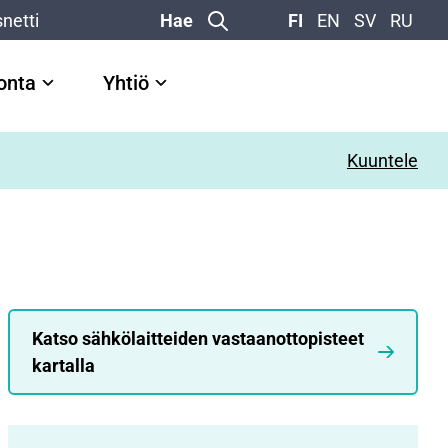
netti
Hae
FI
EN
SV
RU
vonta
Yhtiö
Kuuntele
Katso sähkölaitteiden vastaanottopisteet
kartalla