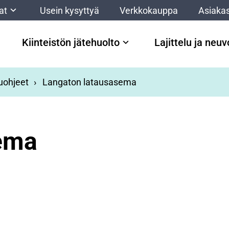
at
Usein kysyttyä
Verkkokauppa
Asiakas
Kiinteistön jätehuolto
Lajittelu ja neu
luohjeet
Langaton latausasema
ema