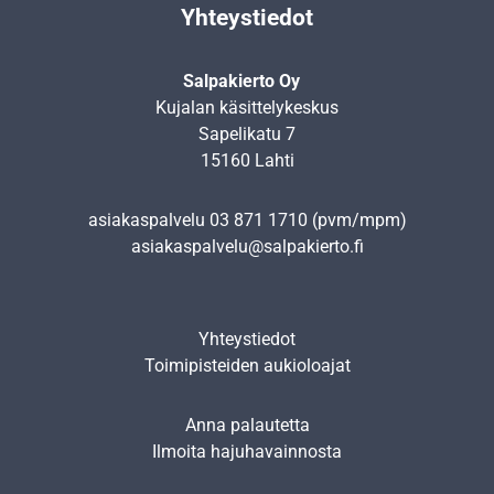
Yhteystiedot
Salpakierto Oy
Kujalan käsittelykeskus
Sapelikatu 7
15160 Lahti
asiakaspalvelu
03 871 1710
(pvm/mpm)
asiakaspalvelu@salpakierto.fi
Yhteystiedot
Toimipisteiden aukioloajat
Anna palautetta
Ilmoita hajuhavainnosta