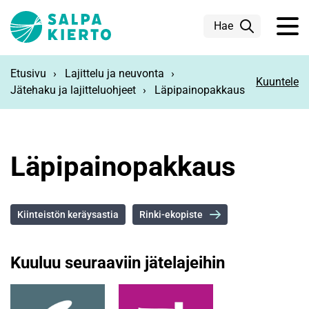
Siirry pääsisältöön
Hae
Etusivu
Lajittelu ja neuvonta
Kuuntele
Jätehaku ja lajitteluohjeet
Läpipainopakkaus
Läpipainopakkaus
Kiinteistön keräysastia
Rinki-ekopiste
Kuuluu seuraaviin jätelajeihin