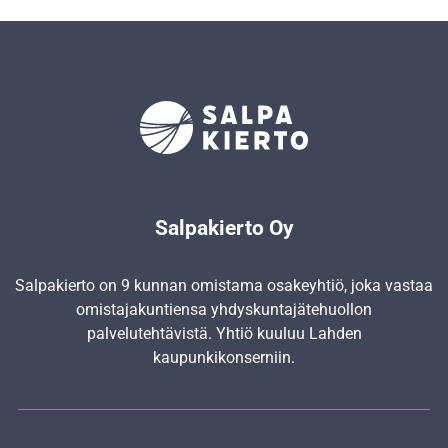
Salpakierto Oy
Salpakierto on 9 kunnan omistama osakeyhtiö, joka vastaa
omistajakuntiensa yhdyskunta­jätehuollon
palvelutehtävistä. Yhtiö kuuluu Lahden
kaupunkikonserniin.