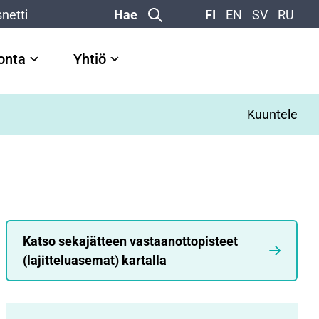
netti
Hae
FI
EN
SV
RU
vonta
Yhtiö
Kuuntele
Katso sekajätteen vastaanottopisteet
(lajitteluasemat) kartalla