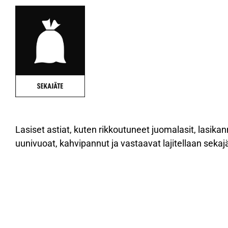
Lasiset astiat, kuten rikkoutuneet juomalasit, lasikann
uunivuoat, kahvipannut ja vastaavat lajitellaan seka