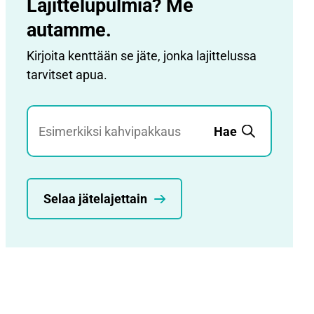
Lajittelupulmia? Me
autamme.
Kirjoita kenttään se jäte, jonka lajittelussa
tarvitset apua.
Jätehaku
Hae
Selaa jätelajettain