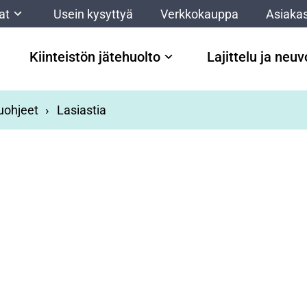
at
Usein kysyttyä
Verkkokauppa
Asiakas
Kiinteistön jätehuolto
Lajittelu ja neu
luohjeet
Lasiastia