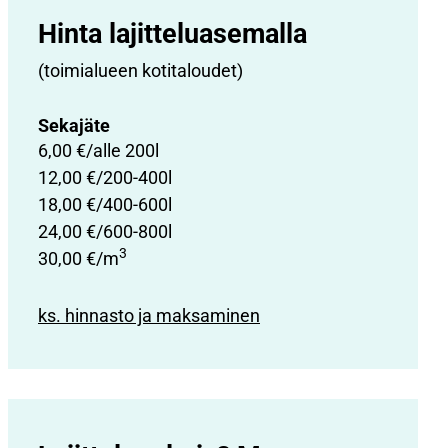
Hinta lajittelu­asemalla
(toimialueen kotitaloudet)
Sekajäte
6,00 €/alle 200l
12,00 €/200-400l
18,00 €/400-600l
24,00 €/600-800l
3
30,00 €/m
ks. hinnasto ja maksaminen