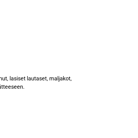
ut, lasiset lautaset, maljakot,
jätteeseen.