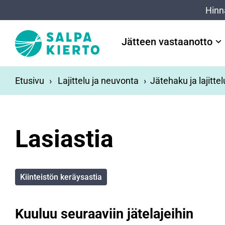
Siirry pääsisältöön
Hinn
Jätteen vastaanotto
Etusivu
Lajittelu ja neuvonta
Jätehaku ja lajitte
Lasiastia
Kiinteistön keräysastia
Kuuluu seuraaviin jätelajeihin