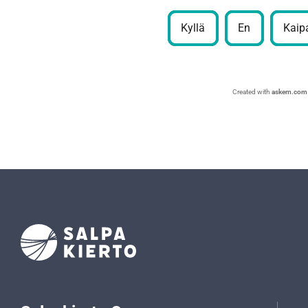
Kyllä
En
Kaipa
Created with
askem.com