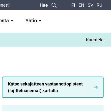
netti
Hae
FI
EN
SV
RU
vonta
Yhtiö
Kuuntele
Katso sekajätteen vastaanottopisteet
(lajitteluasemat) kartalla