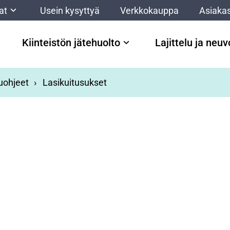
at
Usein kysyttyä
Verkkokauppa
Asiakas
Kiinteistön jätehuolto
Lajittelu ja neu
luohjeet
Lasikuitusukset