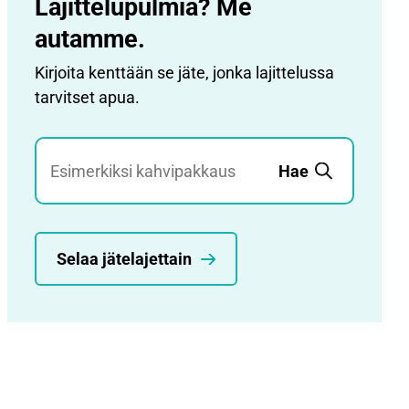
Lajittelupulmia? Me
autamme.
Kirjoita kenttään se jäte, jonka lajittelussa
tarvitset apua.
Jätehaku
Hae
Selaa jätelajettain