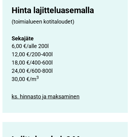
Hinta lajittelu­asemalla
(toimialueen kotitaloudet)
Sekajäte
6,00 €/alle 200l
12,00 €/200-400l
18,00 €/400-600l
24,00 €/600-800l
3
30,00 €/m
ks. hinnasto ja maksaminen