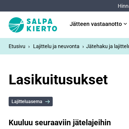
Siirry pääsisältöön
Hinn
Jätteen vastaanotto
Etusivu
Lajittelu ja neuvonta
Jätehaku ja lajitte
Lasikuitusukset
Lajitteluasema
Kuuluu seuraaviin jätelajeihin