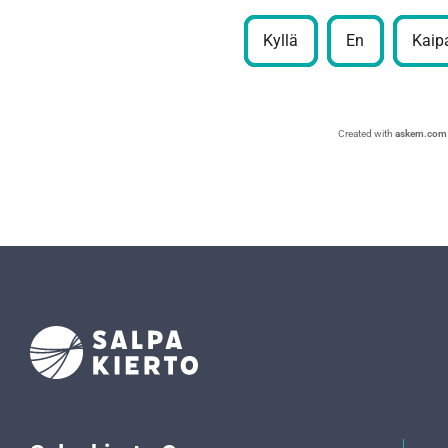
Kyllä
En
Kaipa
Created with
askem.com