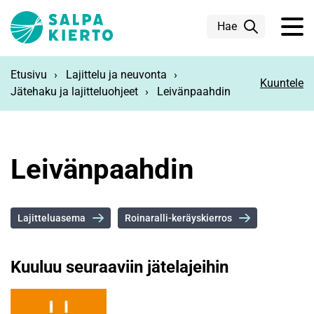
Siirry pääsisältöön
Hae
Etusivu
Lajittelu ja neuvonta
Kuuntele
Jätehaku ja lajitteluohjeet
Leivänpaahdin
Leivänpaahdin
Lajitteluasema
Roinaralli-keräyskierros
Kuuluu seuraaviin jätelajeihin