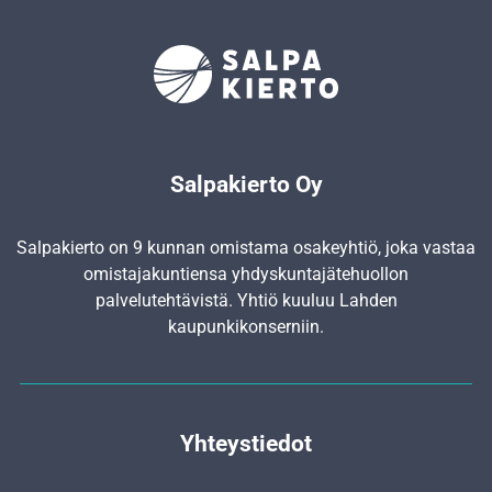
Salpakierto Oy
Salpakierto on 9 kunnan omistama osakeyhtiö, joka vastaa
omistajakuntiensa yhdyskunta­jätehuollon
palvelutehtävistä. Yhtiö kuuluu Lahden
kaupunkikonserniin.
Yhteystiedot