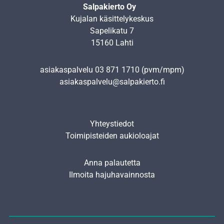
Salpakierto Oy
Kujalan käsittelykeskus
Sapelikatu 7
15160 Lahti
asiakaspalvelu
03 871 1710
(pvm/mpm)
asiakaspalvelu@salpakierto.fi
Yhteystiedot
Toimipisteiden aukioloajat
Anna palautetta
Ilmoita hajuhavainnosta