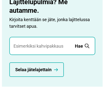
Lajittelupulmia? Me
autamme.
Kirjoita kenttään se jäte, jonka lajittelussa
tarvitset apua.
Jätehaku
Hae
Selaa jätelajettain