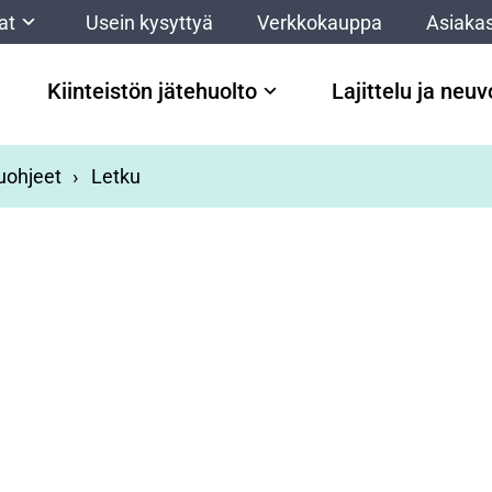
at
Usein kysyttyä
Verkkokauppa
Asiakas
Kiinteistön jätehuolto
Lajittelu ja neu
luohjeet
Letku