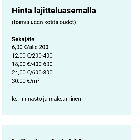
Hinta lajittelu­asemalla
(toimialueen kotitaloudet)
Sekajäte
6,00 €/alle 200l
12,00 €/200-400l
18,00 €/400-600l
24,00 €/600-800l
3
30,00 €/m
ks. hinnasto ja maksaminen