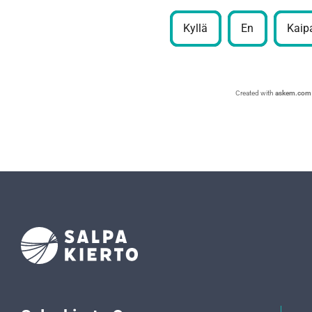
Kyllä
En
Kaipa
Created with
askem.com