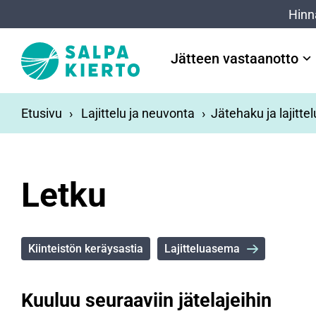
Siirry pääsisältöön
Hinn
Jätteen vastaanotto
Etusivu
Lajittelu ja neuvonta
Jätehaku ja lajitte
Letku
Kiinteistön keräysastia
Lajitteluasema
Kuuluu seuraaviin jätelajeihin