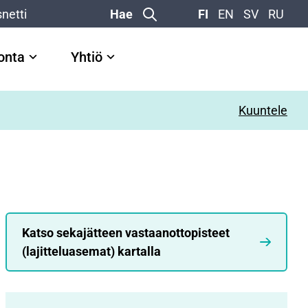
netti
Hae
FI
EN
SV
RU
vonta
Yhtiö
Kuuntele
Katso sekajätteen vastaanottopisteet
(lajitteluasemat) kartalla