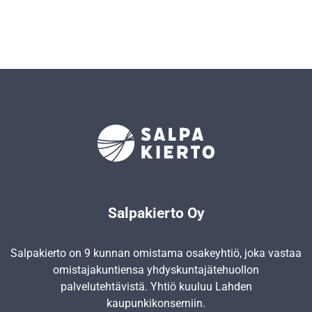
Salpakierto Oy
Salpakierto on 9 kunnan omistama osakeyhtiö, joka vastaa
omistajakuntiensa yhdyskunta­jätehuollon
palvelutehtävistä. Yhtiö kuuluu Lahden
kaupunkikonserniin.