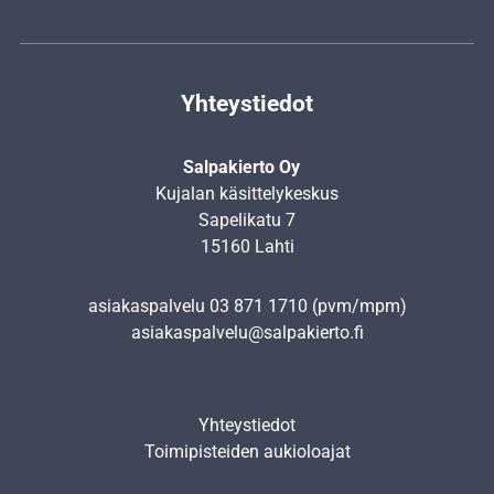
Yhteystiedot
Salpakierto Oy
Kujalan käsittelykeskus
Sapelikatu 7
15160 Lahti
asiakaspalvelu
03 871 1710
(pvm/mpm)
asiakaspalvelu@salpakierto.fi
Yhteystiedot
Toimipisteiden aukioloajat