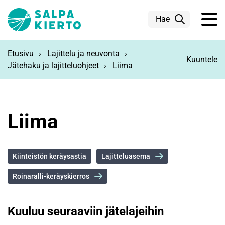
Siirry pääsisältöön
Hae
Etusivu
Lajittelu ja neuvonta
Kuuntele
Jätehaku ja lajitteluohjeet
Liima
Liima
Kiinteistön keräysastia
Lajitteluasema
Roinaralli-keräyskierros
Kuuluu seuraaviin jätelajeihin