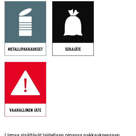
Liimaa sisältävät lajitellaan omassa pakkauksessaan