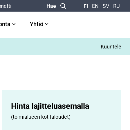
netti
Hae
FI
EN
SV
RU
vonta
Yhtiö
Kuuntele
Hinta lajittelu­asemalla
(toimialueen kotitaloudet)