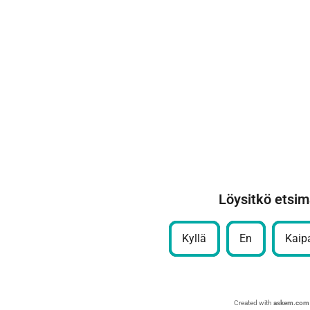
Löysitkö etsim
Kyllä
En
Kaipa
Created with
askem.com