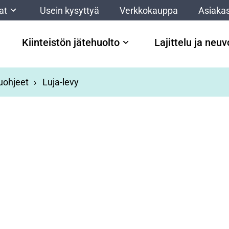
at
Usein kysyttyä
Verkkokauppa
Asiakas
Kiinteistön jätehuolto
Lajittelu ja neu
luohjeet
Luja-levy