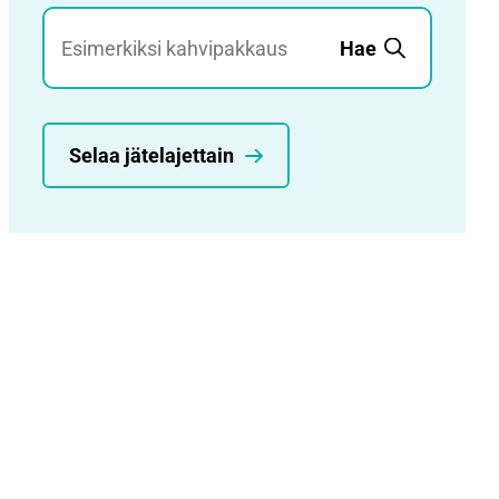
Jätehaku
Hae
Selaa jätelajettain