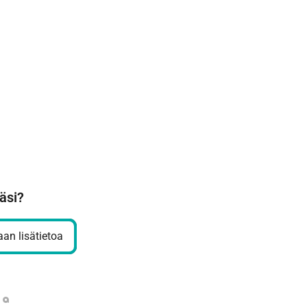
äsi?
an lisätietoa