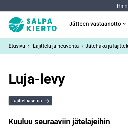
Siirry pääsisältöön
Hinn
Jätteen vastaanotto
Etusivu
Lajittelu ja neuvonta
Jätehaku ja lajitte
Luja-levy
Lajitteluasema
Kuuluu seuraaviin jätelajeihin