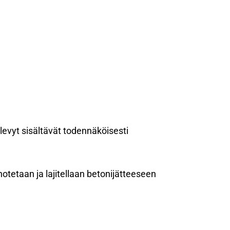
evyt sisältävät todennäköisesti
notetaan ja lajitellaan betonijätteeseen