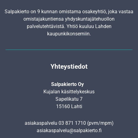
Salpakierto on 9 kunnan omistama osakeyhtiö, joka vastaa
omistajakuntiensa yhdyskunta­jätehuollon
palvelutehtävistä. Yhtiö kuuluu Lahden
kaupunkikonserniin.
Yhteystiedot
Salpakierto Oy
Kujalan käsittelykeskus
Sapelikatu 7
15160 Lahti
asiakaspalvelu
03 871 1710
(pvm/mpm)
asiakaspalvelu@salpakierto.fi