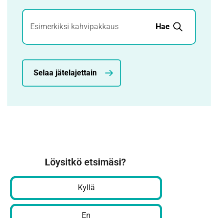
Jätehaku
Hae
Selaa jätelajettain
Löysitkö etsimäsi?
Kyllä
En