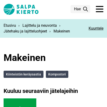
Siirry pääsisältöön
Hae
Etusivu
Lajittelu ja neuvonta
Kuuntele
Jätehaku ja lajitteluohjeet
Makeinen
Makeinen
Kiinteistön keräysastia
Kompostori
Kuuluu seuraaviin jätelajeihin