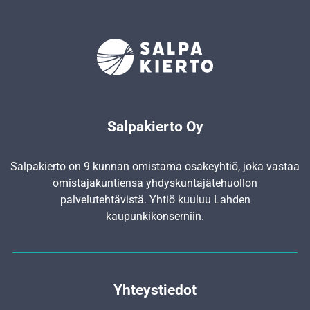
Salpakierto Oy
Salpakierto on 9 kunnan omistama osakeyhtiö, joka vastaa
omistajakuntiensa yhdyskunta­jätehuollon
palvelutehtävistä. Yhtiö kuuluu Lahden
kaupunkikonserniin.
Yhteystiedot