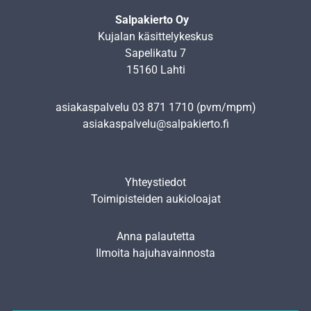
Salpakierto Oy
Kujalan käsittelykeskus
Sapelikatu 7
15160 Lahti
asiakaspalvelu
03 871 1710
(pvm/mpm)
asiakaspalvelu@salpakierto.fi
Yhteystiedot
Toimipisteiden aukioloajat
Anna palautetta
Ilmoita hajuhavainnosta