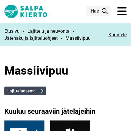
Siirry pääsisältöön
Hae
Etusivu
Lajittelu ja neuvonta
Kuuntele
Jätehaku ja lajitteluohjeet
Massiivipuu
Massiivipuu
Lajitteluasema
Kuuluu seuraaviin jätelajeihin