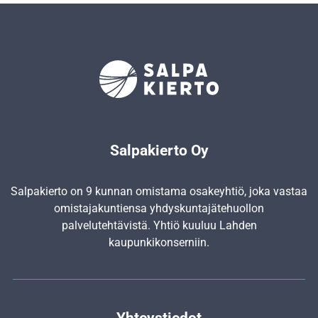
Salpakierto Oy
Salpakierto on 9 kunnan omistama osakeyhtiö, joka vastaa
omistajakuntiensa yhdyskunta­jätehuollon
palvelutehtävistä. Yhtiö kuuluu Lahden
kaupunkikonserniin.
Yhteystiedot