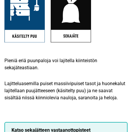
Pieniä eriä puunpaloja voi lajitella kiinteistön
sekajäteastiaan.
Lajitteluasemilla puiset massiivipuiset tasot ja huonekalut
lajitellaan puujätteeseen (käsitelty puu) ja ne saavat
sisältää niissä kiinniolevia nauloja, saranoita ja heloja.
Katso sekajätteen vastaanottopisteet