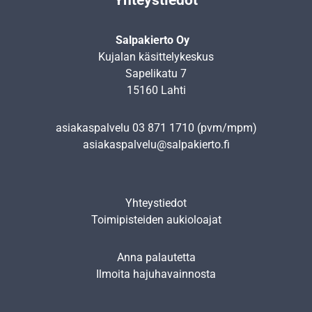
Salpakierto Oy
Kujalan käsittelykeskus
Sapelikatu 7
15160 Lahti
asiakaspalvelu
03 871 1710
(pvm/mpm)
asiakaspalvelu@salpakierto.fi
Yhteystiedot
Toimipisteiden aukioloajat
Anna palautetta
Ilmoita hajuhavainnosta