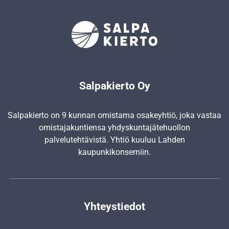
Salpakierto Oy
Salpakierto on 9 kunnan omistama osakeyhtiö, joka vastaa
omistajakuntiensa yhdyskunta­jätehuollon
palvelutehtävistä. Yhtiö kuuluu Lahden
kaupunkikonserniin.
Yhteystiedot