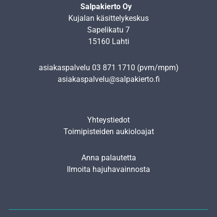
Salpakierto Oy
Kujalan käsittelykeskus
Sapelikatu 7
15160 Lahti
asiakaspalvelu
03 871 1710
(pvm/mpm)
asiakaspalvelu@salpakierto.fi
Yhteystiedot
Toimipisteiden aukioloajat
Anna palautetta
Ilmoita hajuhavainnosta