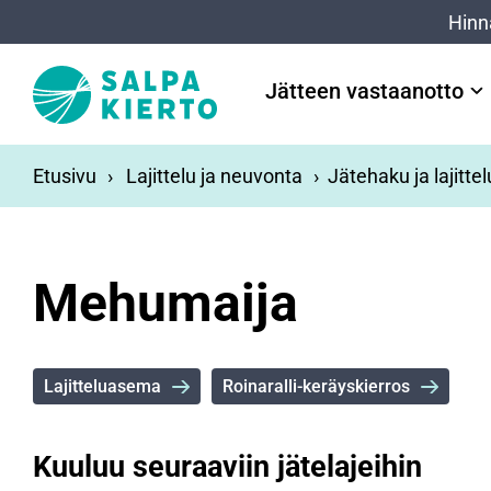
Siirry pääsisältöön
Hinn
Jätteen vastaanotto
Etusivu
Lajittelu ja neuvonta
Jätehaku ja lajitte
Mehumaija
Lajitteluasema
Roinaralli-keräyskierros
Kuuluu seuraaviin jätelajeihin