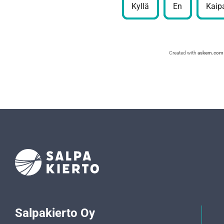
Kyllä
En
Kaipa
Created with
askem.com
Salpakierto Oy