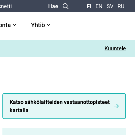
netti
Hae
FI
EN
SV
RU
vonta
Yhtiö
Kuuntele
Katso sähkölaitteiden vastaanottopisteet
kartalla