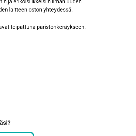
in ja erikoisliikkeisiin ilman uuden
den laitteen oston yhteydessä.
e navat teipattuna paristonkeräykseen.
äsi?