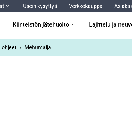
at
Usein kysyttyä
Verkkokauppa
Asiakas
Kiinteistön jätehuolto
Lajittelu ja neu
luohjeet
Mehumaija