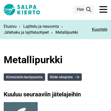
Siirry pääsisältöön
Hae
Etusivu
Lajittelu ja neuvonta
Kuuntele
Jätehaku ja lajitteluohjeet
Metallipurkki
Metallipurkki
Kiinteistön keräysastia
Rinki-ekopiste
Kuuluu seuraaviin jätelajeihin