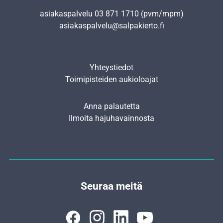
asiakaspalvelu
03 871 1710
(pvm/mpm)
asiakaspalvelu@salpakierto.fi
Yhteystiedot
Toimipisteiden aukioloajat
Anna palautetta
Ilmoita hajuhavainnosta
Seuraa meitä