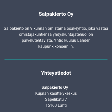
Salpakierto Oy
Salpakierto on 9 kunnan omistama osakeyhtiö, joka vastaa
omistajakuntiensa yhdyskunta­jätehuollon
palvelutehtävistä. Yhtiö kuuluu Lahden
kaupunkikonserniin.
Yhteystiedot
Salpakierto Oy
Kujalan käsittelykeskus
Sapelikatu 7
15160 Lahti