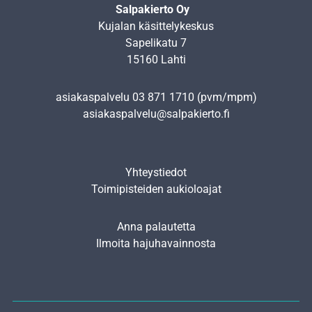
Salpakierto Oy
Kujalan käsittelykeskus
Sapelikatu 7
15160 Lahti
asiakaspalvelu
03 871 1710
(pvm/mpm)
asiakaspalvelu@salpakierto.fi
Yhteystiedot
Toimipisteiden aukioloajat
Anna palautetta
Ilmoita hajuhavainnosta