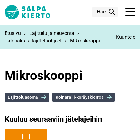
Siirry pääsisältöön
Hae
Etusivu
Lajittelu ja neuvonta
Kuuntele
Jätehaku ja lajitteluohjeet
Mikroskooppi
Mikroskooppi
Lajitteluasema
Roinaralli-keräyskierros
Kuuluu seuraaviin jätelajeihin