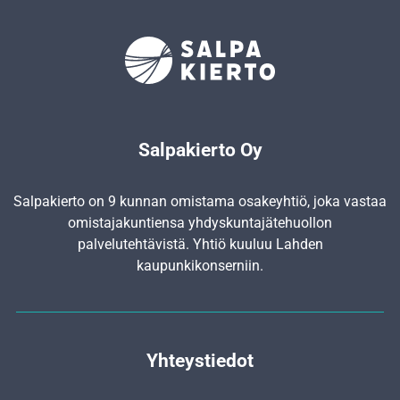
Salpakierto Oy
Salpakierto on 9 kunnan omistama osakeyhtiö, joka vastaa
omistajakuntiensa yhdyskunta­jätehuollon
palvelutehtävistä. Yhtiö kuuluu Lahden
kaupunkikonserniin.
Yhteystiedot