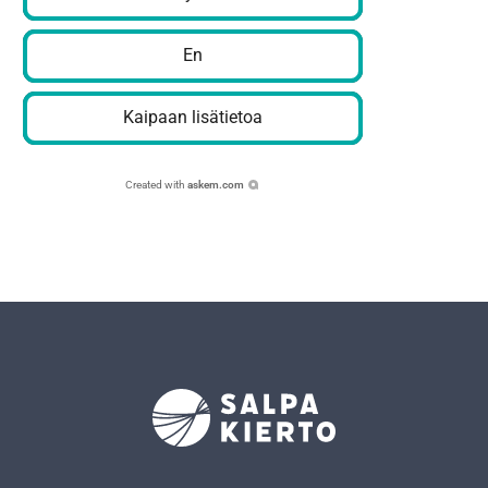
En
Kaipaan lisätietoa
Created with
askem.com