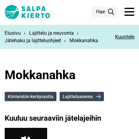
Siirry pääsisältöön
Hae
Etusivu
Lajittelu ja neuvonta
Kuuntele
Jätehaku ja lajitteluohjeet
Mokkanahka
Mokkanahka
Kiinteistön keräysastia
Lajitteluasema
Kuuluu seuraaviin jätelajeihin