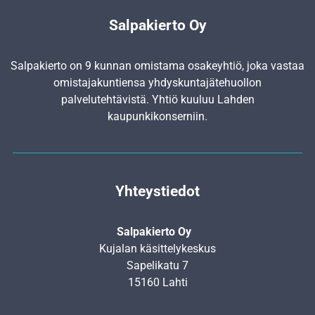
Salpakierto Oy
Salpakierto on 9 kunnan omistama osakeyhtiö, joka vastaa
omistajakuntiensa yhdyskunta­jätehuollon
palvelutehtävistä. Yhtiö kuuluu Lahden
kaupunkikonserniin.
Yhteystiedot
Salpakierto Oy
Kujalan käsittelykeskus
Sapelikatu 7
15160 Lahti