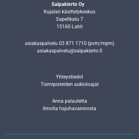
Salpakierto Oy
Kujalan käsittelykeskus
Sapelikatu 7
15160 Lahti
asiakaspalvelu
03 871 1710
(pvm/mpm)
asiakaspalvelu@salpakierto.fi
Yhteystiedot
Toimipisteiden aukioloajat
Anna palautetta
Ilmoita hajuhavainnosta