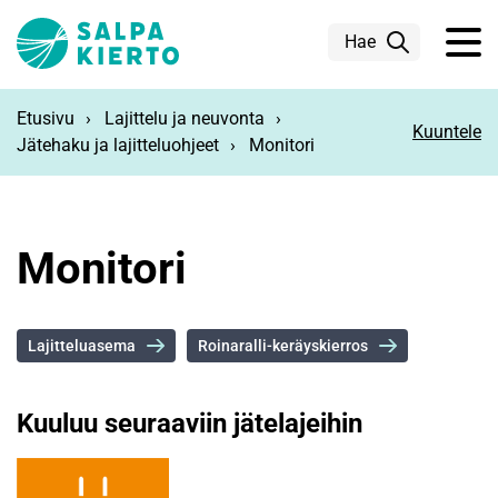
Siirry pääsisältöön
Hae
Etusivu
Lajittelu ja neuvonta
Kuuntele
Jätehaku ja lajitteluohjeet
Monitori
Monitori
Lajitteluasema
Roinaralli-keräyskierros
Kuuluu seuraaviin jätelajeihin