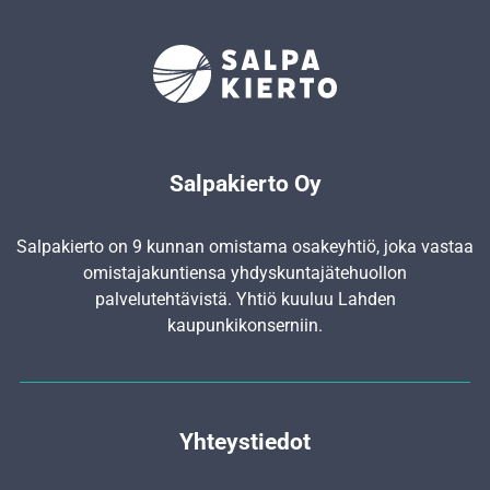
Salpakierto Oy
Salpakierto on 9 kunnan omistama osakeyhtiö, joka vastaa
omistajakuntiensa yhdyskunta­jätehuollon
palvelutehtävistä. Yhtiö kuuluu Lahden
kaupunkikonserniin.
Yhteystiedot