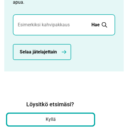
apua.
Jätehaku
Hae
Selaa jätelajettain
Löysitkö etsimäsi?
Kyllä