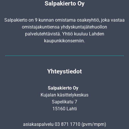
Salpakierto Oy
Salpakierto on 9 kunnan omistama osakeyhtiö, joka vastaa
omistajakuntiensa yhdyskunta­jätehuollon
palvelutehtävistä. Yhtiö kuuluu Lahden
kaupunkikonserniin.
Yhteystiedot
Salpakierto Oy
Kujalan käsittelykeskus
Sapelikatu 7
15160 Lahti
asiakaspalvelu
03 871 1710
(pvm/mpm)