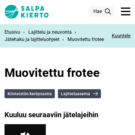
Siirry pääsisältöön
Hae
Etusivu
Lajittelu ja neuvonta
Kuuntele
Jätehaku ja lajitteluohjeet
Muovitettu frotee
Muovitettu frotee
Kiinteistön keräysastia
Lajitteluasema
Kuuluu seuraaviin jätelajeihin