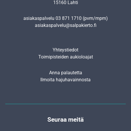
15160 Lahti
asiakaspalvelu
03 871 1710
(pvm/mpm)
asiakaspalvelu@salpakierto.fi
Yhteystiedot
Toimipisteiden aukioloajat
Anna palautetta
Ilmoita hajuhavainnosta
Seuraa meitä