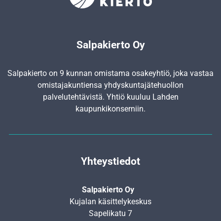
Salpakierto Oy
Salpakierto on 9 kunnan omistama osakeyhtiö, joka vastaa
omistajakuntiensa yhdyskunta­jätehuollon
palvelutehtävistä. Yhtiö kuuluu Lahden
kaupunkikonserniin.
Yhteystiedot
Salpakierto Oy
Kujalan käsittelykeskus
Sapelikatu 7