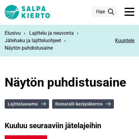
Siirry pääsisältöön
Hae
Etusivu
Lajittelu ja neuvonta
Jätehaku ja lajitteluohjeet
Kuuntele
Näytön puhdistusaine
Näytön puhdistusaine
Lajitteluasema
Roinaralli-keräyskierros
Kuuluu seuraaviin jätelajeihin