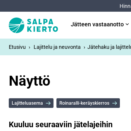
Siirry pääsisältöön
Hinn
Jätteen vastaanotto
Etusivu
Lajittelu ja neuvonta
Jätehaku ja lajitte
Näyttö
Lajitteluasema
Roinaralli-keräyskierros
Kuuluu seuraaviin jätelajeihin