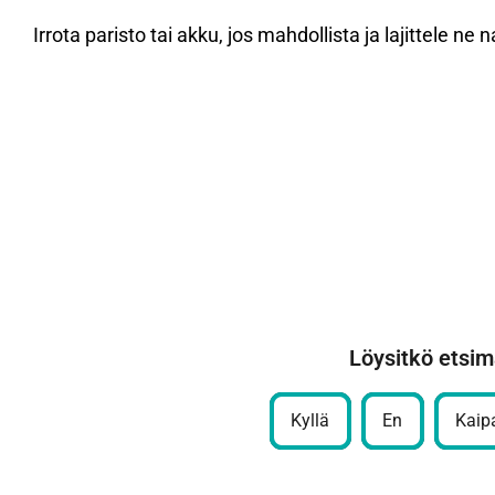
Irrota paristo tai akku, jos mahdollista ja lajittele n
Löysitkö etsim
Kyllä
En
Kaipa