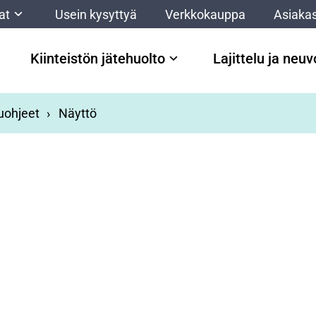
at
Usein kysyttyä
Verkkokauppa
Asiakas
Kiinteistön jätehuolto
Lajittelu ja neu
luohjeet
Näyttö