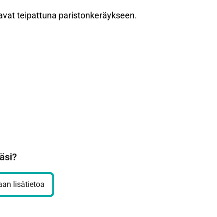
e navat teipattuna paristonkeräykseen.
äsi?
an lisätietoa