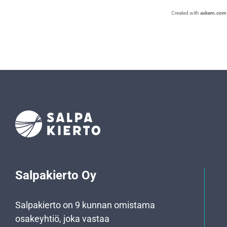
Created with
askem.com
Salpakierto Oy
Salpakierto on 9 kunnan omistama
osakeyhtiö, joka vastaa