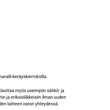
aralli-keräyskierroksilla.
palauttaa myös useimpiin sähkö- ja
in ja erikoisliikkeisiin ilman uuden
den laitteen oston yhteydessä.