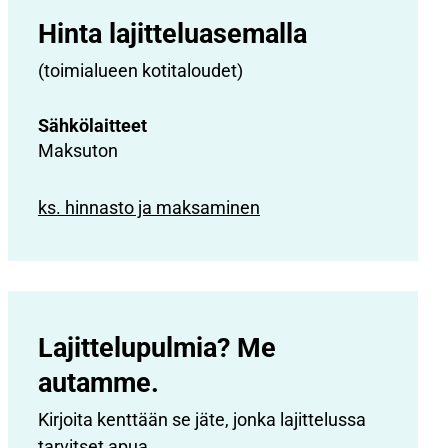
Hinta lajittelu­asemalla
(toimialueen kotitaloudet)
Sähkölaitteet
Maksuton
ks. hinnasto ja maksaminen
Lajittelupulmia? Me
autamme.
Kirjoita kenttään se jäte, jonka lajittelussa
tarvitset apua.