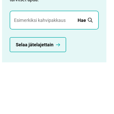
Jätehaku
Hae
Selaa jätelajettain