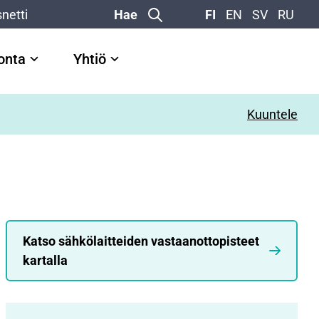
netti
Hae
FI
EN
SV
RU
vonta
Yhtiö
Kuuntele
Katso sähkölaitteiden vastaanottopisteet
kartalla