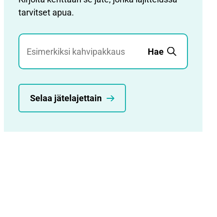
tarvitset apua.
Jätehaku
Hae
Selaa jätelajettain