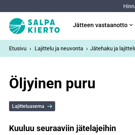
Siirry pääsisältöön
Hinn
Jätteen vastaanotto
Etusivu
Lajittelu ja neuvonta
Jätehaku ja lajitte
Öljyinen puru
Lajitteluasema
Kuuluu seuraaviin jätelajeihin