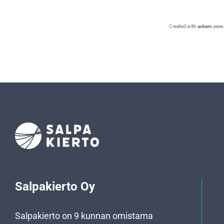
Created with
askem.com
Salpakierto Oy
Salpakierto on 9 kunnan omistama