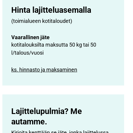
Hinta lajittelu­asemalla
(toimialueen kotitaloudet)
Vaarallinen jäte
kotitalouksilta maksutta 50 kg tai 50
l/talous/vuosi
ks. hinnasto ja maksaminen
Lajittelupulmia? Me
autamme.
Kirjoita kenttään se jäte, jonka lajittelussa