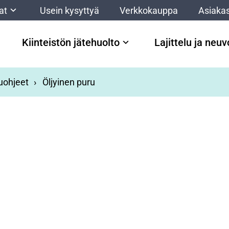
at
Usein kysyttyä
Verkkokauppa
Asiakas
Kiinteistön jätehuolto
Lajittelu ja neu
luohjeet
Öljyinen puru