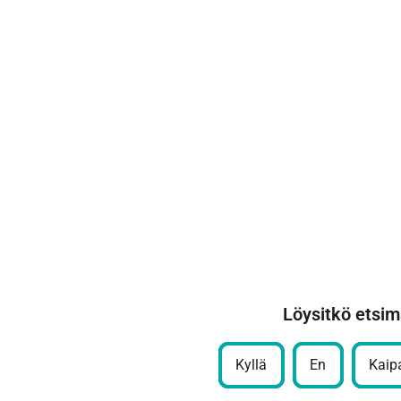
Löysitkö etsim
Kyllä
En
Kaipa