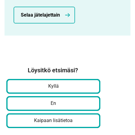
Selaa jätelajettain
Löysitkö etsimäsi?
Kyllä
En
Kaipaan lisätietoa