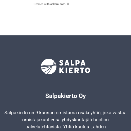
Created with
askem.com
Salpakierto Oy
Salpakierto on 9 kunnan omistama osakeyhtiö, joka vastaa
omistajakuntiensa yhdyskunta­jätehuollon
palvelutehtävistä. Yhtiö kuuluu Lahden