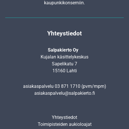
kaupunkikonserniin.
Yhteystiedot
Salpakierto Oy
Kujalan käsittelykeskus
Sapelikatu 7
15160 Lahti
asiakaspalvelu
03 871 1710
(pvm/mpm)
asiakaspalvelu@salpakierto.fi
Yhteystiedot
Toimipisteiden aukioloajat