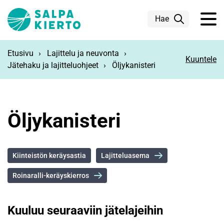
Siirry pääsisältöön
Hae
Etusivu
Lajittelu ja neuvonta
Kuuntele
Jätehaku ja lajitteluohjeet
Öljykanisteri
Öljykanisteri
Kiinteistön keräysastia
Lajitteluasema
Roinaralli-keräyskierros
Kuuluu seuraaviin jätelajeihin