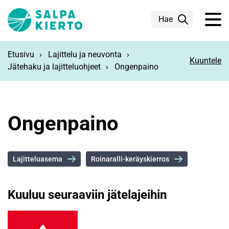
Siirry pääsisältöön
Hae
Etusivu
Lajittelu ja neuvonta
Kuuntele
Jätehaku ja lajitteluohjeet
Ongenpaino
Ongenpaino
Lajitteluasema
Roinaralli-keräyskierros
Kuuluu seuraaviin jätelajeihin