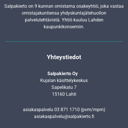
Salpakierto on 9 kunnan omistama osakeyhtiö, joka vastaa
omistajakuntiensa yhdyskunta­jätehuollon
palvelutehtävistä. Yhtiö kuuluu Lahden
kaupunkikonserniin.
Yhteystiedot
Salpakierto Oy
Kujalan käsittelykeskus
Sapelikatu 7
15160 Lahti
asiakaspalvelu
03 871 1710
(pvm/mpm)
asiakaspalvelu@salpakierto.fi