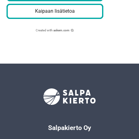
Kaipaan lisätietoa
Created with
askem.com
Salpakierto Oy