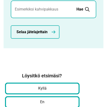
Jätehaku
Hae
Selaa jätelajettain
Löysitkö etsimäsi?
Kyllä
En