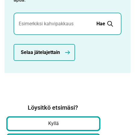
Jätehaku
Hae
Selaa jätelajettain
Löysitkö etsimäsi?
Kyllä