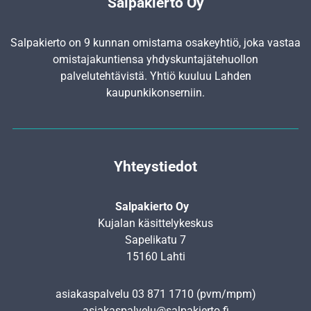
Salpakierto Oy
Salpakierto on 9 kunnan omistama osakeyhtiö, joka vastaa
omistajakuntiensa yhdyskunta­jätehuollon
palvelutehtävistä. Yhtiö kuuluu Lahden
kaupunkikonserniin.
Yhteystiedot
Salpakierto Oy
Kujalan käsittelykeskus
Sapelikatu 7
15160 Lahti
asiakaspalvelu
03 871 1710
(pvm/mpm)
asiakaspalvelu@salpakierto.fi