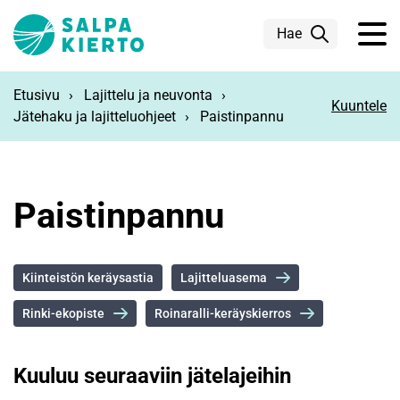
Siirry pääsisältöön
Hae
Etusivu
Lajittelu ja neuvonta
Kuuntele
Jätehaku ja lajitteluohjeet
Paistinpannu
Paistinpannu
Kiinteistön keräysastia
Lajitteluasema
Rinki-ekopiste
Roinaralli-keräyskierros
Kuuluu seuraaviin jätelajeihin