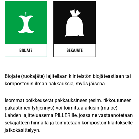
Biojäte (ruokajäte) lajitellaan kiinteistön biojäteastiaan tai
kompostoriin ilman pakkauksia, myös jäisenä.
Isommat poikkeuserät pakkauksineen (esim. rikkoutuneen
pakastimen tyhjennys) voi toimittaa arkisin (ma-pe)
Lahden lajitteluasema PILLERIlle, jossa ne vastaanotetaan
sekajätteen hinnalla ja toimitetaan kompostointilaitokselle
jatkokäsittelyyn.