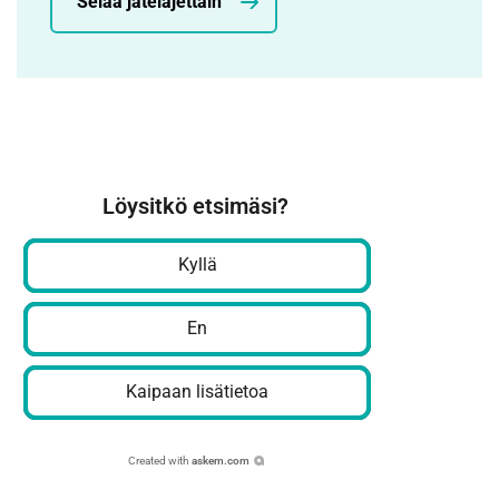
Selaa jätelajettain
Löysitkö etsimäsi?
Kyllä
En
Kaipaan lisätietoa
Created with
askem.com