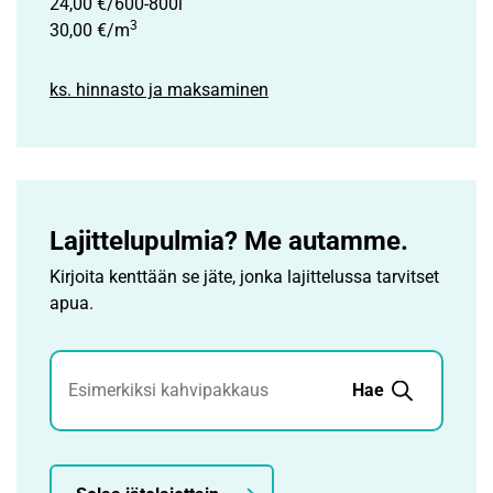
24,00 €/600-800l
3
30,00 €/m
ks. hinnasto ja maksaminen
Lajittelupulmia? Me autamme.
Kirjoita kenttään se jäte, jonka lajittelussa tarvitset
apua.
Jätehaku
Hae