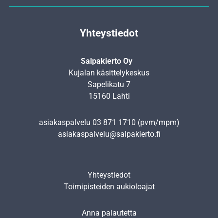
Yhteystiedot
Salpakierto Oy
Kujalan käsittelykeskus
Sapelikatu 7
15160 Lahti
asiakaspalvelu
03 871 1710
(pvm/mpm)
asiakaspalvelu@salpakierto.fi
Yhteystiedot
Toimipisteiden aukioloajat
Anna palautetta