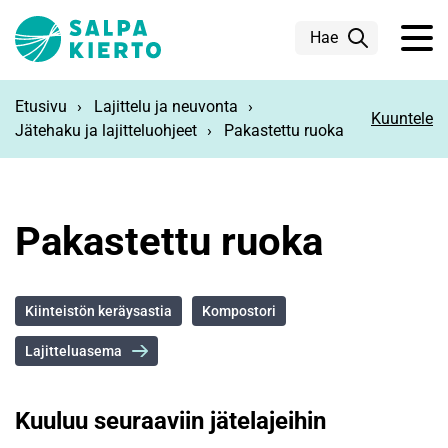
Siirry pääsisältöön
Hae
Etusivu
Lajittelu ja neuvonta
Kuuntele
Jätehaku ja lajitteluohjeet
Pakastettu ruoka
Pakastettu ruoka
Kiinteistön keräysastia
Kompostori
Lajitteluasema
Kuuluu seuraaviin jätelajeihin