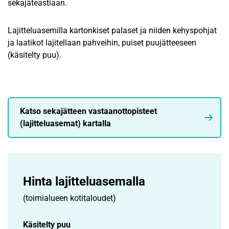
sekajäteastiaan.
Lajitteluasemilla kartonkiset palaset ja niiden kehyspohjat
ja laatikot lajitellaan pahveihin, puiset puujätteeseen
(käsitelty puu).
Katso sekajätteen vastaanottopisteet
(lajitteluasemat) kartalla
Hinta lajittelu­asemalla
(toimialueen kotitaloudet)
Käsitelty puu