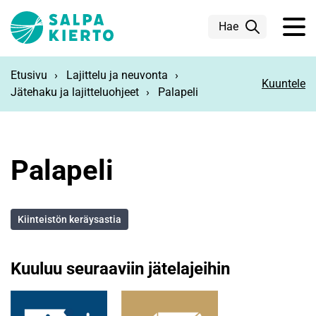
Siirry pääsisältöön
Hae
Etusivu
Lajittelu ja neuvonta
Kuuntele
Jätehaku ja lajitteluohjeet
Palapeli
Palapeli
Kiinteistön keräysastia
Kuuluu seuraaviin jätelajeihin