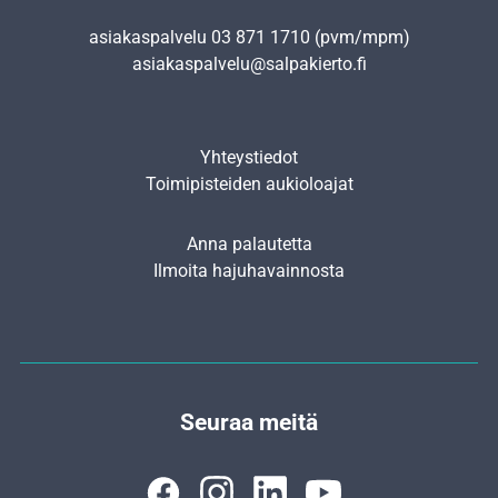
asiakaspalvelu
03 871 1710
(pvm/mpm)
asiakaspalvelu@salpakierto.fi
Yhteystiedot
Toimipisteiden aukioloajat
Anna palautetta
Ilmoita hajuhavainnosta
Seuraa meitä