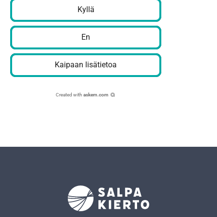
Kyllä
En
Kaipaan lisätietoa
Created with
askem.com