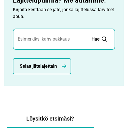
Lajittelupulmia? Me autamme.
Kirjoita kenttään se jäte, jonka lajittelussa tarvitset
apua.
Jätehaku
Hae
Selaa jätelajettain
Löysitkö etsimäsi?