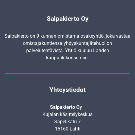
Salpakierto Oy
Salpakierto on 9 kunnan omistama osakeyhtiö, joka vastaa
omistajakuntiensa yhdyskunta­jätehuollon
palvelutehtävistä. Yhtiö kuuluu Lahden
kaupunkikonserniin.
Yhteystiedot
Salpakierto Oy
Kujalan käsittelykeskus
Sapelikatu 7
15160 Lahti