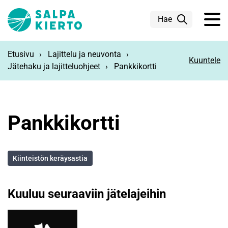
Siirry pääsisältöön
Hae
Etusivu
Lajittelu ja neuvonta
Kuuntele
Jätehaku ja lajitteluohjeet
Pankkikortti
Pankkikortti
Kiinteistön keräysastia
Kuuluu seuraaviin jätelajeihin