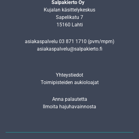
Salpakierto Oy
Kujalan käsittelykeskus
Sapelikatu 7
15160 Lahti
asiakaspalvelu
03 871 1710
(pvm/mpm)
asiakaspalvelu@salpakierto.fi
Yhteystiedot
Toimipisteiden aukioloajat
Anna palautetta
Ilmoita hajuhavainnosta