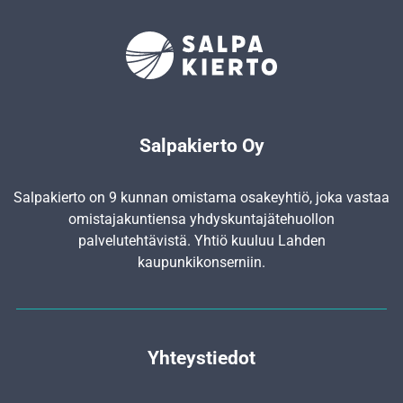
Salpakierto Oy
Salpakierto on 9 kunnan omistama osakeyhtiö, joka vastaa
omistajakuntiensa yhdyskunta­jätehuollon
palvelutehtävistä. Yhtiö kuuluu Lahden
kaupunkikonserniin.
Yhteystiedot