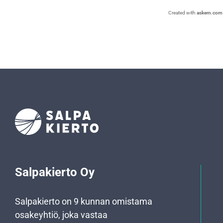
Created with
askem.com
Salpakierto Oy
Salpakierto on 9 kunnan omistama
osakeyhtiö, joka vastaa