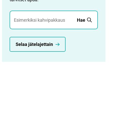
Jätehaku
Hae
Selaa jätelajettain