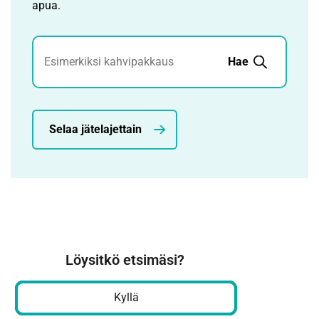
apua.
Jätehaku
Hae
Selaa jätelajettain
Löysitkö etsimäsi?
Kyllä