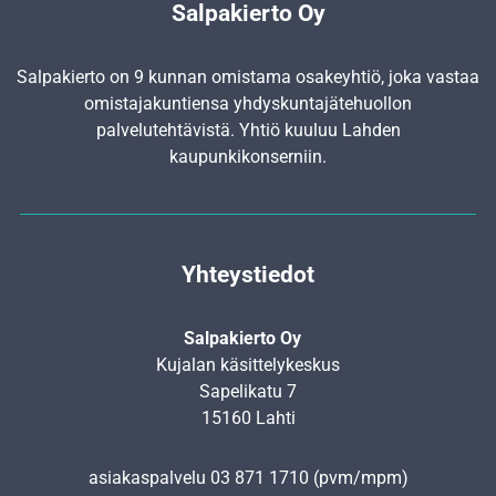
Salpakierto Oy
Salpakierto on 9 kunnan omistama osakeyhtiö, joka vastaa
omistajakuntiensa yhdyskunta­jätehuollon
palvelutehtävistä. Yhtiö kuuluu Lahden
kaupunkikonserniin.
Yhteystiedot
Salpakierto Oy
Kujalan käsittelykeskus
Sapelikatu 7
15160 Lahti
asiakaspalvelu
03 871 1710
(pvm/mpm)