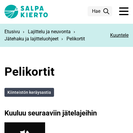
Siirry pääsisältöön
Hae
Etusivu
Lajittelu ja neuvonta
Kuuntele
Jätehaku ja lajitteluohjeet
Pelikortit
Pelikortit
Kiinteistön keräysastia
Kuuluu seuraaviin jätelajeihin