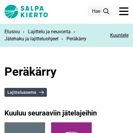
Siirry pääsisältöön
Hae
Etusivu
Lajittelu ja neuvonta
Kuuntele
Jätehaku ja lajitteluohjeet
Peräkärry
Peräkärry
Lajitteluasema
Kuuluu seuraaviin jätelajeihin