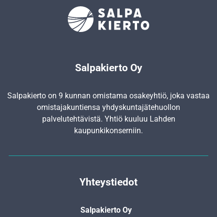
Salpakierto Oy
Salpakierto on 9 kunnan omistama osakeyhtiö, joka vastaa
omistajakuntiensa yhdyskunta­jätehuollon
palvelutehtävistä. Yhtiö kuuluu Lahden
kaupunkikonserniin.
Yhteystiedot
Salpakierto Oy