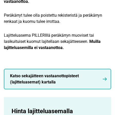
vastaanottoa.
Peräkärryt tulee olla poistettu rekisteristä ja peräkärryn
renkaat ja kuomu tulee irrottaa.
Lajitteluasema PILLERIllä peräkärryn muoviset tai
lasikuituiset kuomut lajitellaan sekajätteeseen.
Muilla
lajitteluasemilla ei vastaanottoa.
Katso sekajätteen vastaanottopisteet
(lajitteluasemat) kartalla
Hinta lajittelu­asemalla