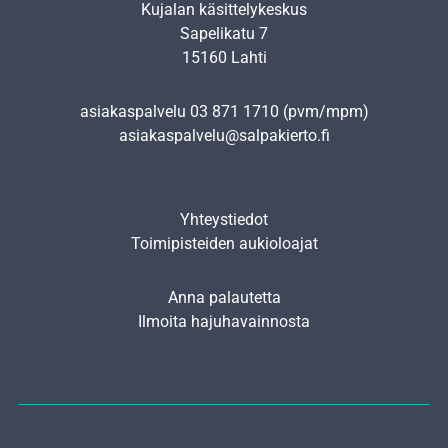
Kujalan käsittelykeskus
Sapelikatu 7
15160 Lahti
asiakaspalvelu
03 871 1710
(pvm/mpm)
asiakaspalvelu@salpakierto.fi
Yhteystiedot
Toimipisteiden aukioloajat
Anna palautetta
Ilmoita hajuhavainnosta