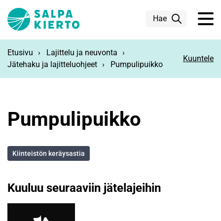
Siirry pääsisältöön
Hae
Etusivu
Lajittelu ja neuvonta
Kuuntele
Jätehaku ja lajitteluohjeet
Pumpulipuikko
Pumpulipuikko
Kiinteistön keräysastia
Kuuluu seuraaviin jätelajeihin