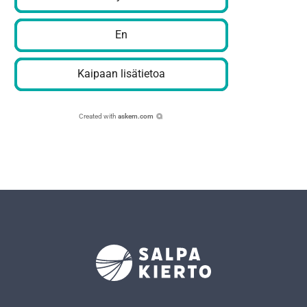
En
Kaipaan lisätietoa
Created with
askem.com