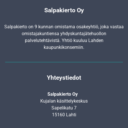
Salpakierto Oy
Salpakierto on 9 kunnan omistama osakeyhtiö, joka vastaa
omistajakuntiensa yhdyskunta­jätehuollon
palvelutehtävistä. Yhtiö kuuluu Lahden
kaupunkikonserniin.
Yhteystiedot
Salpakierto Oy
Kujalan käsittelykeskus
Sapelikatu 7
15160 Lahti