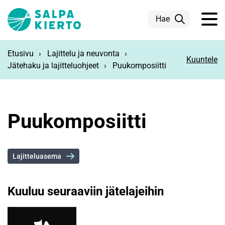
Siirry pääsisältöön
Hae
Etusivu
Lajittelu ja neuvonta
Kuuntele
Jätehaku ja lajitteluohjeet
Puukomposiitti
Puukomposiitti
Lajitteluasema
Kuuluu seuraaviin jätelajeihin