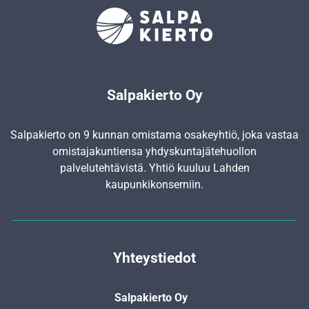
Salpakierto Oy
Salpakierto on 9 kunnan omistama osakeyhtiö, joka vastaa
omistajakuntiensa yhdyskunta­jätehuollon
palvelutehtävistä. Yhtiö kuuluu Lahden
kaupunkikonserniin.
Yhteystiedot
Salpakierto Oy