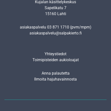
Kujalan käsittelykeskus
Sapelikatu 7
15160 Lahti
asiakaspalvelu
03 871 1710
(pvm/mpm)
asiakaspalvelu@salpakierto.fi
Yhteystiedot
Toimipisteiden aukioloajat
Anna palautetta
Ilmoita hajuhavainnosta