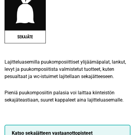
Lajitteluasemilla puukomposiittiset ylijäämäpalat, lankut,
levyt ja puukomposiitista valmistetut tuotteet, kuten
pesualtaat ja wc-istuimet lajitellaan sekajätteeseen.
Pieniä puukomposiitin palasia voi laittaa kiinteistön
sekajäteastiaan, suuret kappaleet aina lajitteluasemalle.
Katso sekajätteen vastaanottopisteet