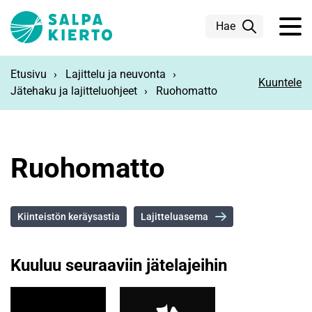
Siirry pääsisältöön
Hae
Etusivu
Lajittelu ja neuvonta
Kuuntele
Jätehaku ja lajitteluohjeet
Ruohomatto
Ruohomatto
Kiinteistön keräysastia
Lajitteluasema
Kuuluu seuraaviin jätelajeihin