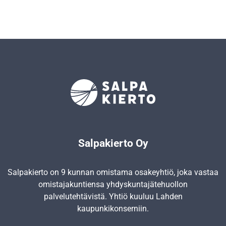
Salpakierto Oy
Salpakierto on 9 kunnan omistama osakeyhtiö, joka vastaa
omistajakuntiensa yhdyskunta­jätehuollon
palvelutehtävistä. Yhtiö kuuluu Lahden
kaupunkikonserniin.