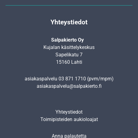
Yhteystiedot
Salpakierto Oy
Kujalan käsittelykeskus
Sapelikatu 7
15160 Lahti
asiakaspalvelu
03 871 1710
(pvm/mpm)
asiakaspalvelu@salpakierto.fi
Yhteystiedot
Toimipisteiden aukioloajat
Anna palautetta