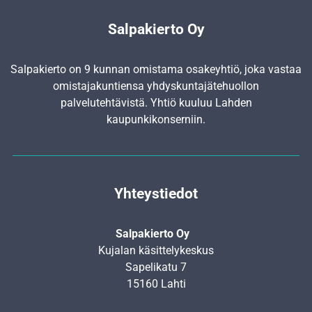
Salpakierto Oy
Salpakierto on 9 kunnan omistama osakeyhtiö, joka vastaa
omistajakuntiensa yhdyskunta­jätehuollon
palvelutehtävistä. Yhtiö kuuluu Lahden
kaupunkikonserniin.
Yhteystiedot
Salpakierto Oy
Kujalan käsittelykeskus
Sapelikatu 7
15160 Lahti