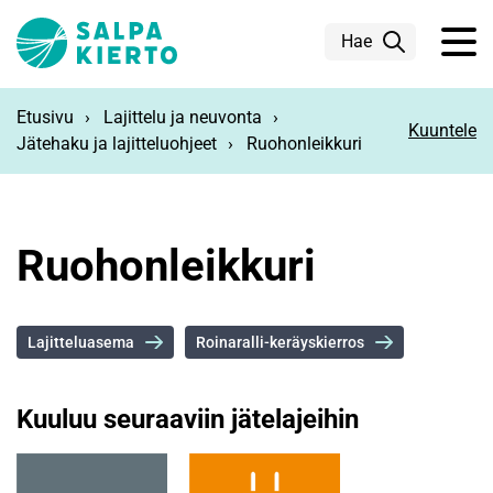
Siirry pääsisältöön
Hae
Etusivu
Lajittelu ja neuvonta
Kuuntele
Jätehaku ja lajitteluohjeet
Ruohonleikkuri
Ruohonleikkuri
Lajitteluasema
Roinaralli-keräyskierros
Kuuluu seuraaviin jätelajeihin