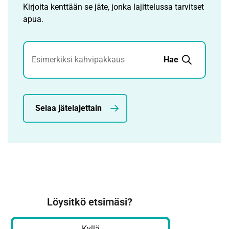
Kirjoita kenttään se jäte, jonka lajittelussa tarvitset
apua.
Jätehaku
Hae
Selaa jätelajettain
Löysitkö etsimäsi?
Kyllä