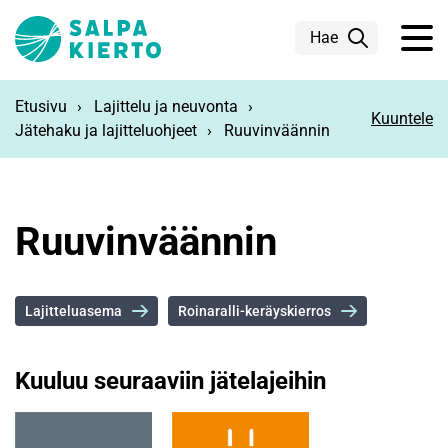
Siirry pääsisältöön
Hae
Etusivu
Lajittelu ja neuvonta
Kuuntele
Jätehaku ja lajitteluohjeet
Ruuvinväännin
Ruuvinväännin
Lajitteluasema
Roinaralli-keräyskierros
Kuuluu seuraaviin jätelajeihin