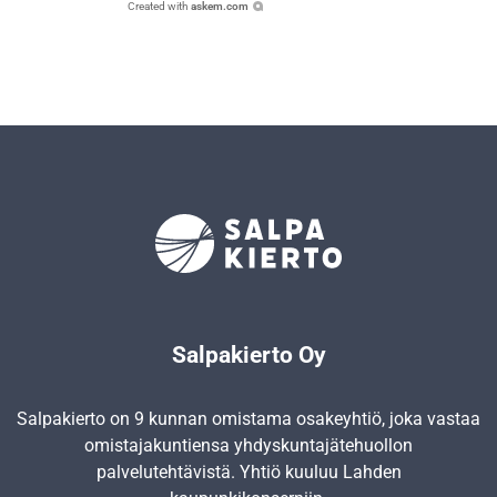
Created with
askem.com
Salpakierto Oy
Salpakierto on 9 kunnan omistama osakeyhtiö, joka vastaa
omistajakuntiensa yhdyskunta­jätehuollon
palvelutehtävistä. Yhtiö kuuluu Lahden