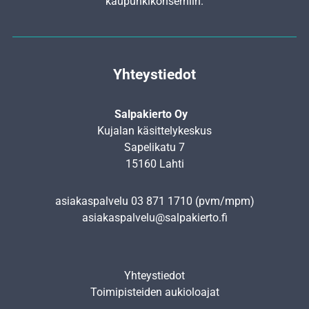
kaupunkikonserniin.
Yhteystiedot
Salpakierto Oy
Kujalan käsittelykeskus
Sapelikatu 7
15160 Lahti
asiakaspalvelu
03 871 1710
(pvm/mpm)
asiakaspalvelu@salpakierto.fi
Yhteystiedot
Toimipisteiden aukioloajat