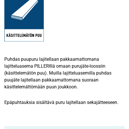
Puhdas puupuru lajitellaan pakkaamattomana
lajitteluasema PILLERIllä omaan purujäte-loossiin
(käsittelemätön puu). Muilla lajitteluasemilla puhdas
puujäte lajitellaan pakkaamattomana suoraan
käsittelemättömään puun joukkoon.
Epäpuhtauksia sisältävä puru lajitellaan sekajätteeseen.