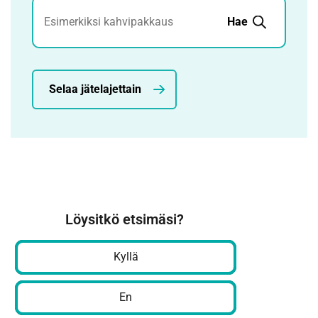
Jätehaku
Hae
Selaa jätelajettain
Löysitkö etsimäsi?
Kyllä
En