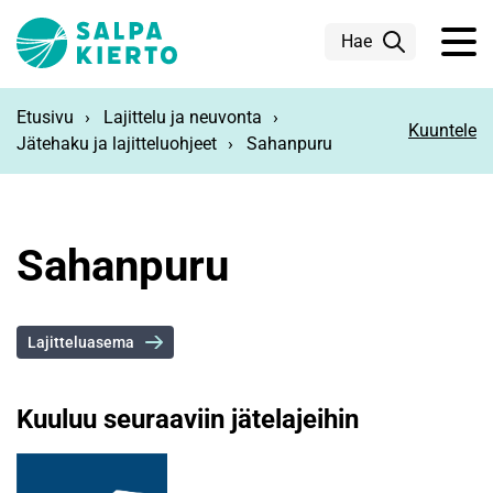
Siirry pääsisältöön
Hae
Etusivu
Lajittelu ja neuvonta
Kuuntele
Jätehaku ja lajitteluohjeet
Sahanpuru
Sahanpuru
Lajitteluasema
Kuuluu seuraaviin jätelajeihin