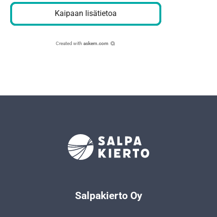
Kaipaan lisätietoa
Created with
askem.com
Salpakierto Oy