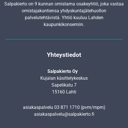
Salpakierto on 9 kunnan omistama osakeyhtiö, joka vastaa
omistajakuntiensa yhdyskunta­jätehuollon
palvelutehtävistä. Yhtiö kuuluu Lahden
kaupunkikonserniin.
Yhteystiedot
Salpakierto Oy
Kujalan käsittelykeskus
Sapelikatu 7
15160 Lahti
asiakaspalvelu
03 871 1710
(pvm/mpm)
asiakaspalvelu@salpakierto.fi