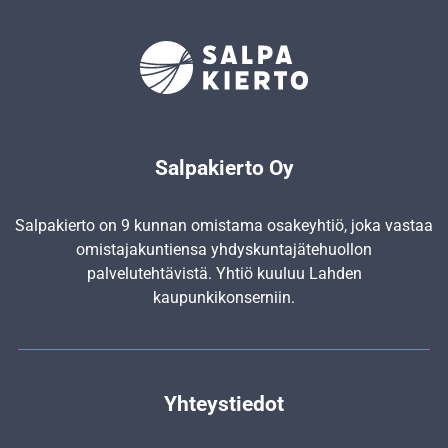
Salpakierto Oy
Salpakierto on 9 kunnan omistama osakeyhtiö, joka vastaa
omistajakuntiensa yhdyskunta­jätehuollon
palvelutehtävistä. Yhtiö kuuluu Lahden
kaupunkikonserniin.
Yhteystiedot