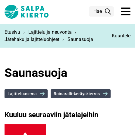
Siirry pääsisältöön
Hae
Etusivu
Lajittelu ja neuvonta
Kuuntele
Jätehaku ja lajitteluohjeet
Saunasuoja
Saunasuoja
Lajitteluasema
Roinaralli-keräyskierros
Kuuluu seuraaviin jätelajeihin