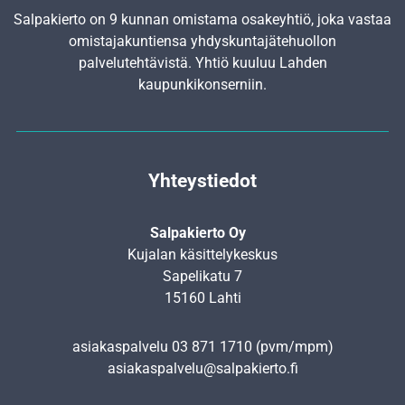
Salpakierto on 9 kunnan omistama osakeyhtiö, joka vastaa
omistajakuntiensa yhdyskunta­jätehuollon
palvelutehtävistä. Yhtiö kuuluu Lahden
kaupunkikonserniin.
Yhteystiedot
Salpakierto Oy
Kujalan käsittelykeskus
Sapelikatu 7
15160 Lahti
asiakaspalvelu
03 871 1710
(pvm/mpm)
asiakaspalvelu@salpakierto.fi