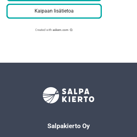
Kaipaan lisätietoa
Created with
askem.com
Salpakierto Oy