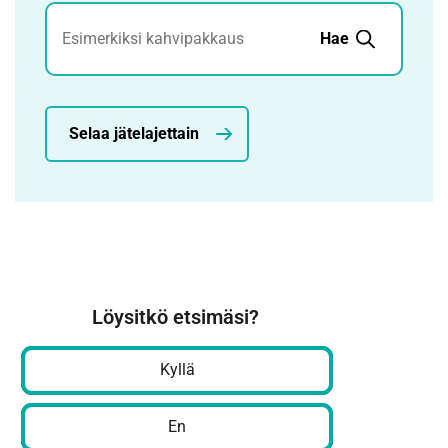
Jätehaku
Hae
Selaa jätelajettain
Löysitkö etsimäsi?
Kyllä
En