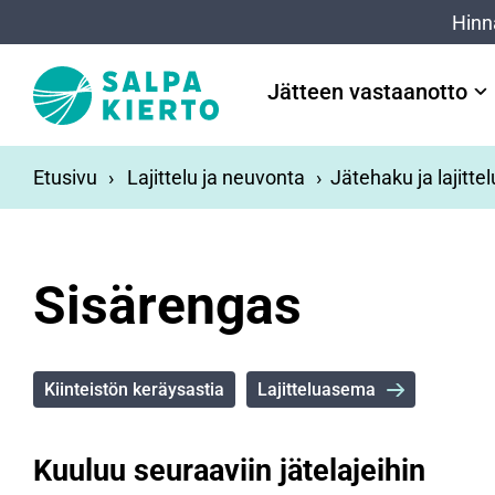
Siirry pääsisältöön
Hinn
Jätteen vastaanotto
Etusivu
Lajittelu ja neuvonta
Jätehaku ja lajitte
Sisärengas
Kiinteistön keräysastia
Lajitteluasema
Kuuluu seuraaviin jätelajeihin