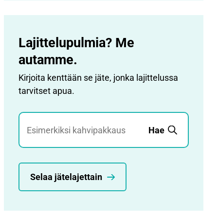
Lajittelupulmia? Me
autamme.
Kirjoita kenttään se jäte, jonka lajittelussa
tarvitset apua.
Jätehaku
Hae
Selaa jätelajettain