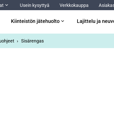
at
Usein kysyttyä
Verkkokauppa
Asiakas
Kiinteistön jätehuolto
Lajittelu ja neu
luohjeet
Sisärengas