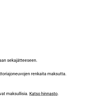
llaan sekajätteeseen.
ttoriajoneuvojen renkaita maksutta.
vat maksullisia.
Katso hinnasto
.