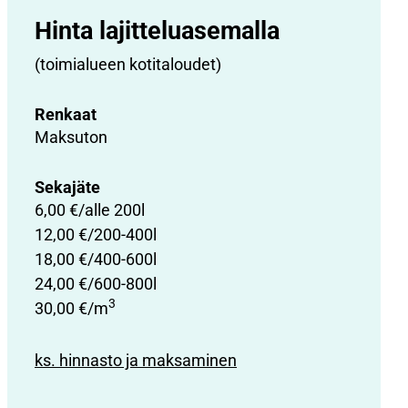
Hinta lajittelu­asemalla
(toimialueen kotitaloudet)
Renkaat
Maksuton
Sekajäte
6,00 €/alle 200l
12,00 €/200-400l
18,00 €/400-600l
24,00 €/600-800l
3
30,00 €/m
ks. hinnasto ja maksaminen