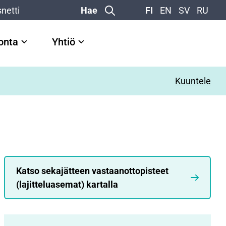
netti
Hae
FI
EN
SV
RU
vonta
Yhtiö
Kuuntele
Katso sekajätteen vastaanottopisteet
(lajitteluasemat) kartalla