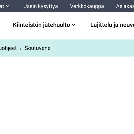
at
Usein kysyttyä
Verkkokauppa
Asiakas
Kiinteistön jätehuolto
Lajittelu ja neu
luohjeet
Soutuvene