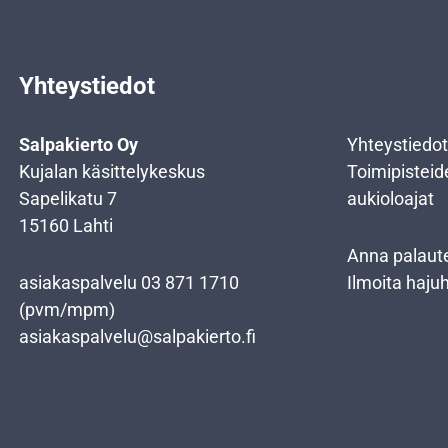
Yhteystiedot
Salpakierto Oy
Yhteystiedot
Kujalan käsittelykeskus
Toimipisteid
Sapelikatu 7
aukioloajat
15160 Lahti
Anna palaut
asiakaspalvelu
03 871 1710
Ilmoita haju
(pvm/mpm)
asiakaspalvelu@salpakierto.fi