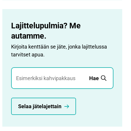
Lajittelupulmia? Me
autamme.
Kirjoita kenttään se jäte, jonka lajittelussa
tarvitset apua.
Jätehaku
Hae
Selaa jätelajettain