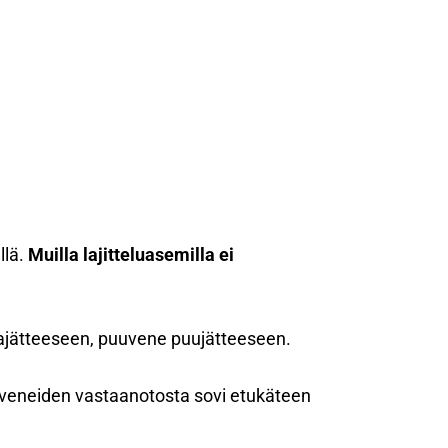
llä.
Muilla lajitteluasemilla ei
ekajätteeseen, puuvene puujätteeseen.
iveneiden vastaanotosta sovi etukäteen