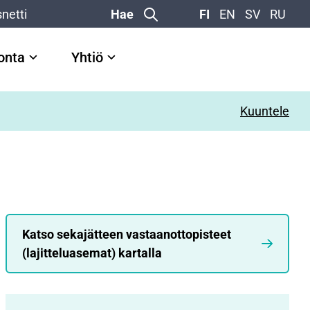
netti
Hae
FI
EN
SV
RU
vonta
Yhtiö
Kuuntele
Katso sekajätteen vastaanottopisteet
(lajitteluasemat) kartalla