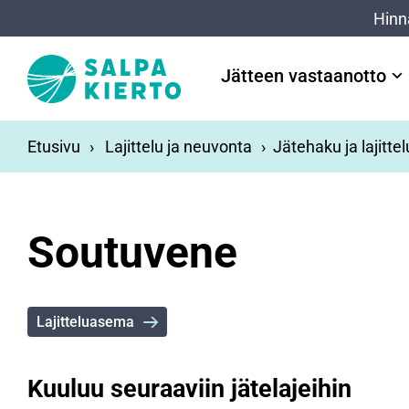
Siirry pääsisältöön
Hinn
Jätteen vastaanotto
Etusivu
Lajittelu ja neuvonta
Jätehaku ja lajitte
Soutuvene
Lajitteluasema
Kuuluu seuraaviin jätelajeihin