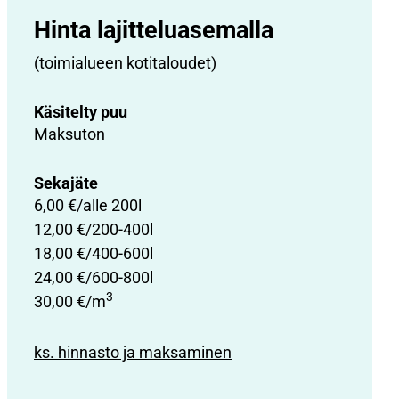
Hinta lajittelu­asemalla
(toimialueen kotitaloudet)
Käsitelty puu
Maksuton
Sekajäte
6,00 €/alle 200l
12,00 €/200-400l
18,00 €/400-600l
24,00 €/600-800l
3
30,00 €/m
ks. hinnasto ja maksaminen