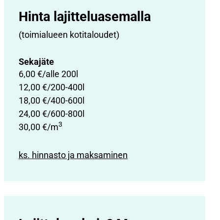
Hinta lajittelu­asemalla
(toimialueen kotitaloudet)
Sekajäte
6,00 €/alle 200l
12,00 €/200-400l
18,00 €/400-600l
24,00 €/600-800l
3
30,00 €/m
ks. hinnasto ja maksaminen