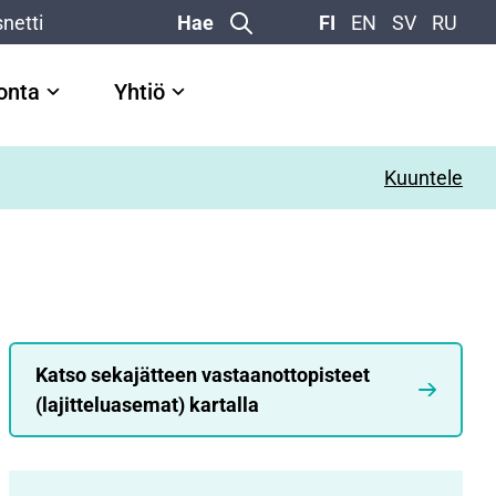
netti
Hae
FI
EN
SV
RU
vonta
Yhtiö
Kuuntele
Katso sekajätteen vastaanottopisteet
(lajitteluasemat) kartalla