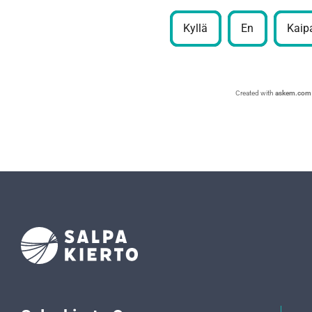
Kyllä
En
Kaipa
Created with
askem.com