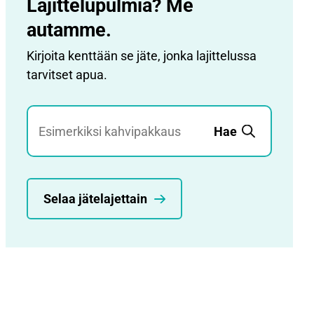
Lajittelupulmia? Me
autamme.
Kirjoita kenttään se jäte, jonka lajittelussa
tarvitset apua.
Jätehaku
Hae
Selaa jätelajettain