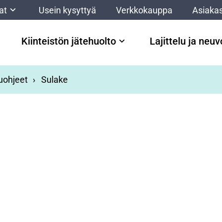
at
Usein kysyttyä
Verkkokauppa
Asiakas
Kiinteistön jätehuolto
Lajittelu ja neu
luohjeet
Sulake