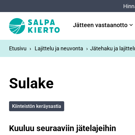
Siirry pääsisältöön
Hinn
Jätteen vastaanotto
Etusivu
Lajittelu ja neuvonta
Jätehaku ja lajitte
Sulake
Kiinteistön keräysastia
Kuuluu seuraaviin jätelajeihin