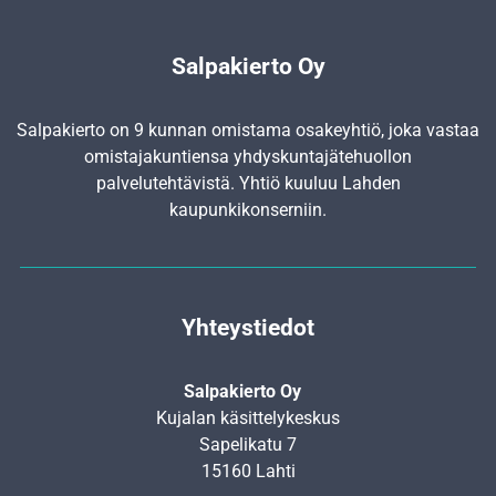
Salpakierto Oy
Salpakierto on 9 kunnan omistama osakeyhtiö, joka vastaa
omistajakuntiensa yhdyskunta­jätehuollon
palvelutehtävistä. Yhtiö kuuluu Lahden
kaupunkikonserniin.
Yhteystiedot
Salpakierto Oy
Kujalan käsittelykeskus
Sapelikatu 7
15160 Lahti