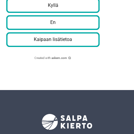
Kyllä
En
Kaipaan lisätietoa
Created with
askem.com