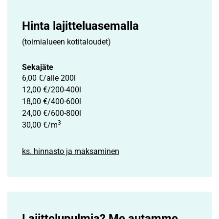
Hinta lajittelu­asemalla
(toimialueen kotitaloudet)
Sekajäte
6,00 €/alle 200l
12,00 €/200-400l
18,00 €/400-600l
24,00 €/600-800l
3
30,00 €/m
ks. hinnasto ja maksaminen
Lajittelupulmia? Me autamme.