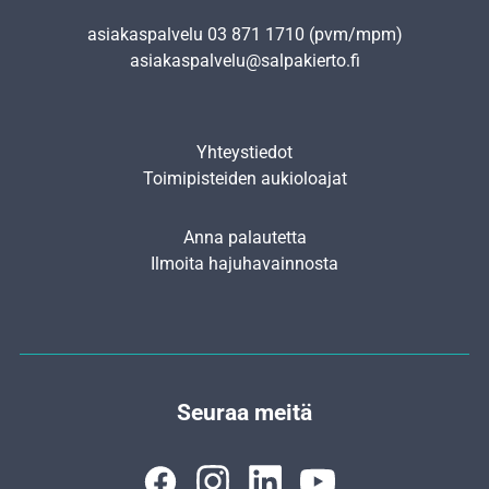
asiakaspalvelu
03 871 1710
(pvm/mpm)
asiakaspalvelu@salpakierto.fi
Yhteystiedot
Toimipisteiden aukioloajat
Anna palautetta
Ilmoita hajuhavainnosta
Seuraa meitä