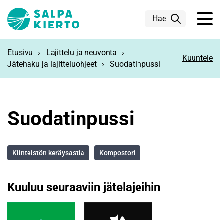
Siirry pääsisältöön
Hae
Etusivu
Lajittelu ja neuvonta
Kuuntele
Jätehaku ja lajitteluohjeet
Suodatinpussi
Suodatinpussi
Kiinteistön keräysastia
Kompostori
Kuuluu seuraaviin jätelajeihin