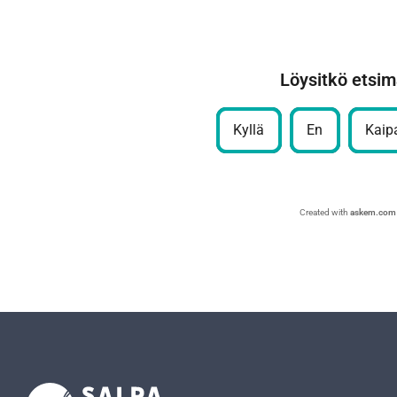
Löysitkö etsim
Kyllä
En
Kaipa
Created with
askem.com