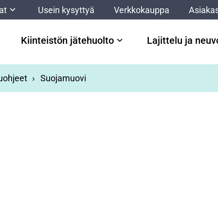
at
Usein kysyttyä
Verkkokauppa
Asiakas
Kiinteistön jätehuolto
Lajittelu ja neu
luohjeet
Suojamuovi