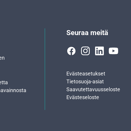
Seuraa meitä
en
Evästeasetukset
Tietosuoja-asiat
etta
Saavutettavuusseloste
havainnosta
Evästeseloste