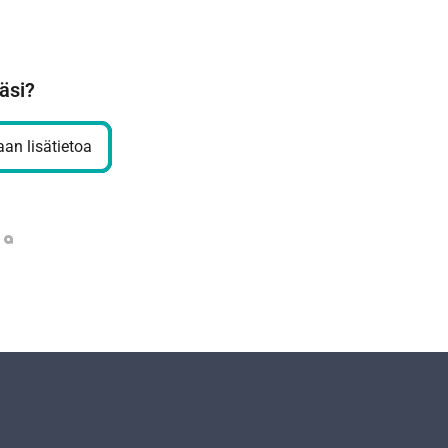
äsi?
an lisätietoa