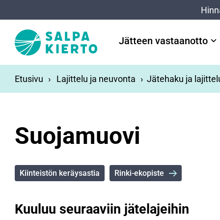
Siirry pääsisältöön
Hinn
Jätteen vastaanotto
Etusivu
Lajittelu ja neuvonta
Jätehaku ja lajitte
Suojamuovi
Kiinteistön keräysastia
Rinki-ekopiste
Kuuluu seuraaviin jätelajeihin