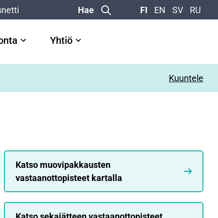
netti
Hae
FI
EN
SV
RU
vonta
Yhtiö
Kuuntele
Katso muovipakkausten
vastaanottopisteet kartalla
Katso sekajätteen vastaanottopisteet