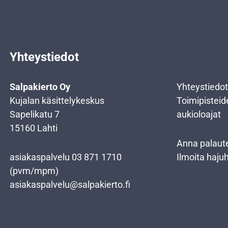
Yhteystiedot
Salpakierto Oy
Yhteystiedot
Kujalan käsittelykeskus
Toimipisteid
Sapelikatu 7
aukioloajat
15160 Lahti
Anna palaut
asiakaspalvelu
03 871 1710
Ilmoita haju
(pvm/mpm)
asiakaspalvelu@salpakierto.fi