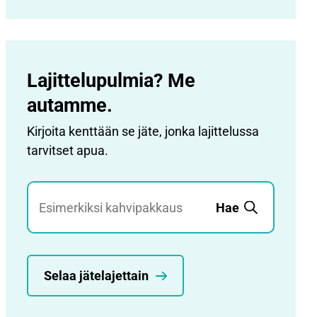
Lajittelupulmia? Me
autamme.
Kirjoita kenttään se jäte, jonka lajittelussa
tarvitset apua.
Jätehaku
Hae
Selaa jätelajettain