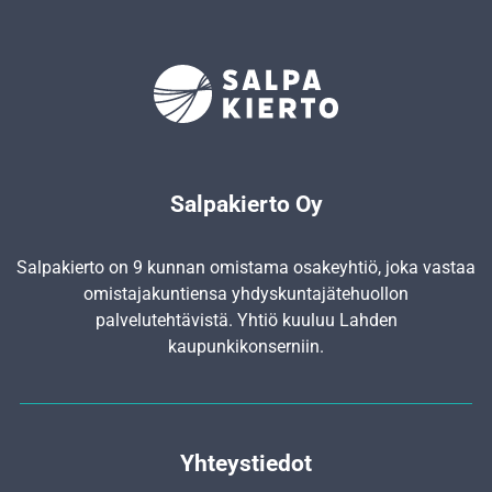
Salpakierto Oy
Salpakierto on 9 kunnan omistama osakeyhtiö, joka vastaa
omistajakuntiensa yhdyskunta­jätehuollon
palvelutehtävistä. Yhtiö kuuluu Lahden
kaupunkikonserniin.
Yhteystiedot