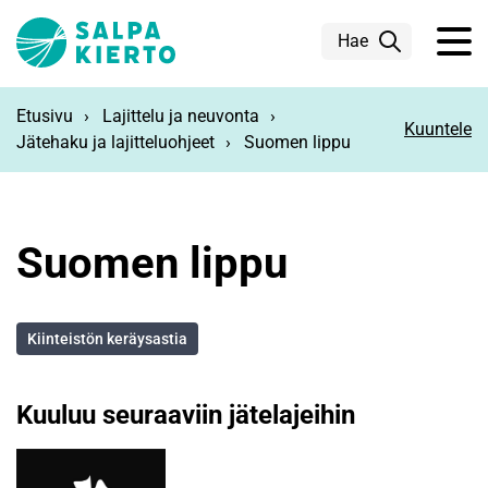
Siirry pääsisältöön
Hae
Etusivu
Lajittelu ja neuvonta
Kuuntele
Jätehaku ja lajitteluohjeet
Suomen lippu
Suomen lippu
Kiinteistön keräysastia
Kuuluu seuraaviin jätelajeihin