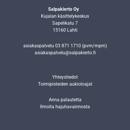
Salpakierto Oy
Kujalan käsittelykeskus
Sapelikatu 7
15160 Lahti
asiakaspalvelu
03 871 1710
(pvm/mpm)
asiakaspalvelu@salpakierto.fi
Yhteystiedot
Toimipisteiden aukioloajat
Anna palautetta
Ilmoita hajuhavainnosta