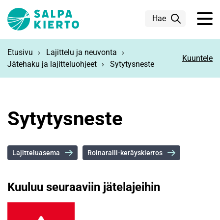
Siirry pääsisältöön
Hae
Etusivu
Lajittelu ja neuvonta
Kuuntele
Jätehaku ja lajitteluohjeet
Sytytysneste
Sytytysneste
Lajitteluasema
Roinaralli-keräyskierros
Kuuluu seuraaviin jätelajeihin