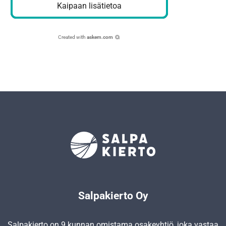
Kaipaan lisätietoa
Created with
askem.com
Salpakierto Oy
Salpakierto on 9 kunnan omistama osakeyhtiö, joka vastaa