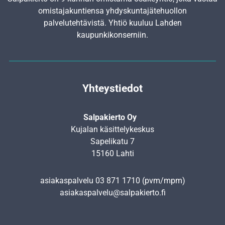
omistajakuntiensa yhdyskunta­jätehuollon
palvelutehtävistä. Yhtiö kuuluu Lahden
kaupunkikonserniin.
Yhteystiedot
Salpakierto Oy
Kujalan käsittelykeskus
Sapelikatu 7
15160 Lahti
asiakaspalvelu
03 871 1710
(pvm/mpm)
asiakaspalvelu@salpakierto.fi