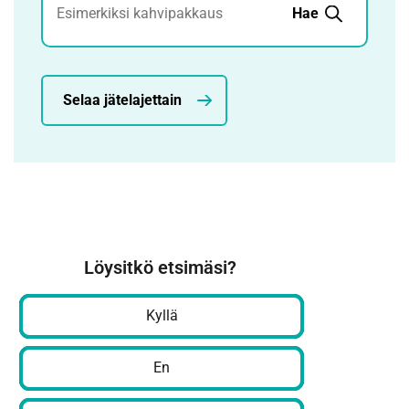
Hae
Selaa jätelajettain
Löysitkö etsimäsi?
Kyllä
En