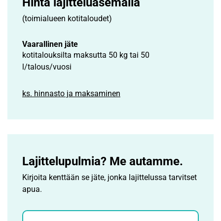
Hinta lajittelu­asemalla
(toimialueen kotitaloudet)
Vaarallinen jäte
kotitalouksilta maksutta 50 kg tai 50
l/talous/vuosi
ks. hinnasto ja maksaminen
Lajittelupulmia? Me autamme.
Kirjoita kenttään se jäte, jonka lajittelussa tarvitset
apua.
Jätehaku