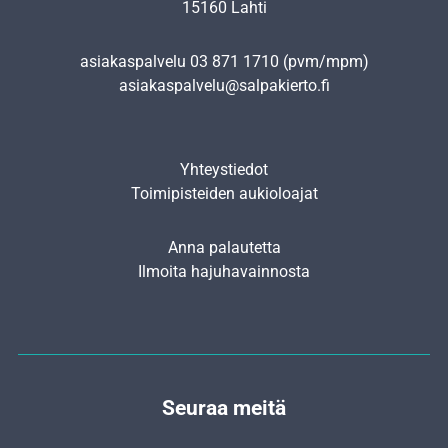
15160 Lahti
asiakaspalvelu
03 871 1710
(pvm/mpm)
asiakaspalvelu@salpakierto.fi
Yhteystiedot
Toimipisteiden aukioloajat
Anna palautetta
Ilmoita hajuhavainnosta
Seuraa meitä