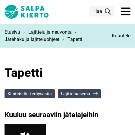
Siirry pääsisältöön
Hae
Etusivu
Lajittelu ja neuvonta
Kuuntele
Jätehaku ja lajitteluohjeet
Tapetti
Tapetti
Kiinteistön keräysastia
Lajitteluasema
Kuuluu seuraaviin jätelajeihin