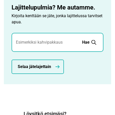
Lajittelupulmia? Me autamme.
Kirjoita kenttään se jäte, jonka lajittelussa tarvitset
apua.
Jätehaku
Hae
Selaa jätelajettain
Löysitkö etsimäsi?