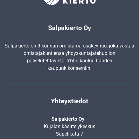
Salpakierto Oy
Salpakierto on 9 kunnan omistama osakeyhtiö, joka vastaa
omistajakuntiensa yhdyskunta­jätehuollon
palvelutehtävistä. Yhtiö kuuluu Lahden
kaupunkikonserniin.
Yhteystiedot
Salpakierto Oy
Kujalan käsittelykeskus
Sapelikatu 7