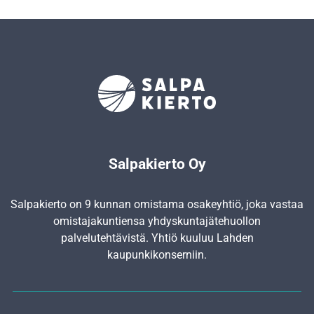
Salpakierto Oy
Salpakierto on 9 kunnan omistama osakeyhtiö, joka vastaa
omistajakuntiensa yhdyskunta­jätehuollon
palvelutehtävistä. Yhtiö kuuluu Lahden
kaupunkikonserniin.