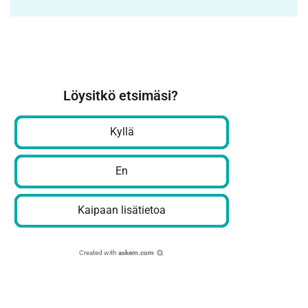
Löysitkö etsimäsi?
Kyllä
En
Kaipaan lisätietoa
Created with
askem.com