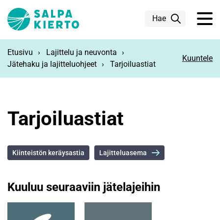
Siirry pääsisältöön
Hae
Etusivu
Lajittelu ja neuvonta
Kuuntele
Jätehaku ja lajitteluohjeet
Tarjoiluastiat
Tarjoiluastiat
Kiinteistön keräysastia
Lajitteluasema
Kuuluu seuraaviin jätelajeihin