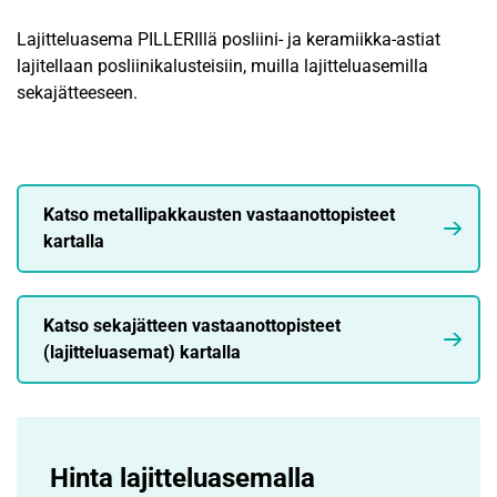
Lajitteluasema PILLERIllä posliini- ja keramiikka-astiat
lajitellaan posliinikalusteisiin, muilla lajitteluasemilla
sekajätteeseen.
Katso metallipakkausten vastaanottopisteet
kartalla
Katso sekajätteen vastaanottopisteet
(lajitteluasemat) kartalla
Hinta lajittelu­asemalla