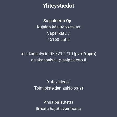
Yhteystiedot
Salpakierto Oy
Kujalan käsittelykeskus
Sapelikatu 7
15160 Lahti
asiakaspalvelu
03 871 1710
(pvm/mpm)
asiakaspalvelu@salpakierto.fi
Yhteystiedot
Toimipisteiden aukioloajat
Anna palautetta
Ilmoita hajuhavainnosta