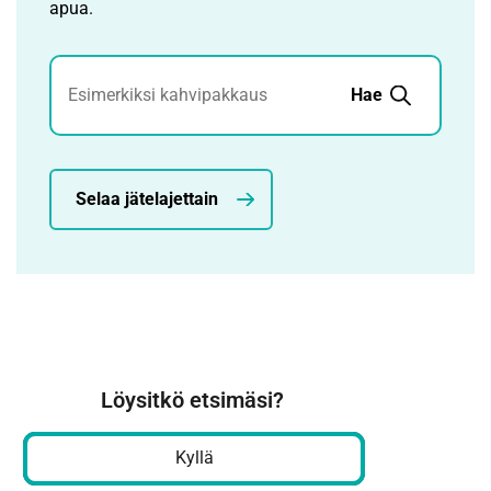
apua.
Jätehaku
Hae
Selaa jätelajettain
Löysitkö etsimäsi?
Kyllä