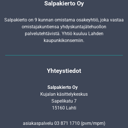
Salpakierto Oy
Salpakierto on 9 kunnan omistama osakeyhtiö, joka vastaa
omistajakuntiensa yhdyskunta­jätehuollon
palvelutehtävistä. Yhtiö kuuluu Lahden
kaupunkikonserniin.
Yhteystiedot
Salpakierto Oy
Kujalan käsittelykeskus
Sapelikatu 7
15160 Lahti
asiakaspalvelu
03 871 1710
(pvm/mpm)