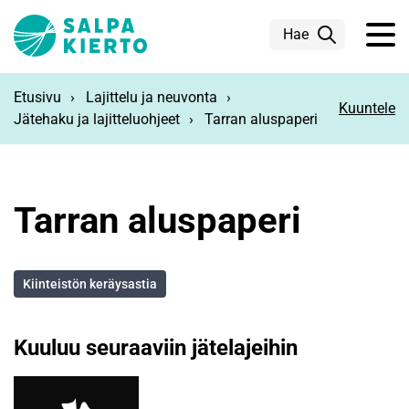
Siirry pääsisältöön
Hae
Etusivu
Lajittelu ja neuvonta
Kuuntele
Jätehaku ja lajitteluohjeet
Tarran aluspaperi
Tarran aluspaperi
Kiinteistön keräysastia
Kuuluu seuraaviin jätelajeihin